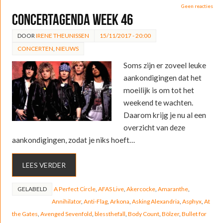
Geen reacties
Concertagenda week 46
DOOR
IRENE THEUNISSEN
15/11/2017 - 20:00
CONCERTEN
,
NIEUWS
Soms zijn er zoveel leuke
aankondigingen dat het
moeilijk is om tot het
weekend te wachten.
Daarom krijg je nu al een
overzicht van deze
aankondigingen, zodat je niks hoeft…
LEES VERDER
GELABELD
A Perfect Circle
,
AFAS Live
,
Akercocke
,
Amaranthe
,
Annihilator
,
Anti-Flag
,
Arkona
,
Asking Alexandria
,
Asphyx
,
At
the Gates
,
Avenged Sevenfold
,
blessthefall
,
Body Count
,
Bölzer
,
Bullet for