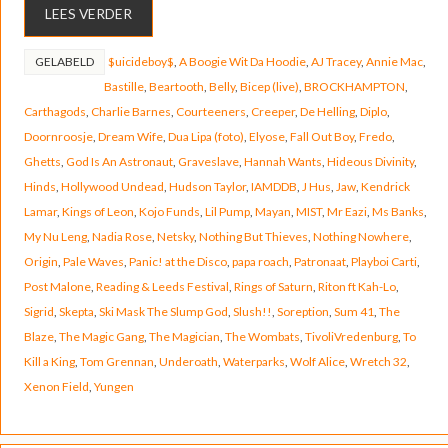
LEES VERDER
GELABELD
$uicideboy$
,
A Boogie Wit Da Hoodie
,
AJ Tracey
,
Annie Mac
,
Bastille
,
Beartooth
,
Belly
,
Bicep (live)
,
BROCKHAMPTON
,
Carthagods
,
Charlie Barnes
,
Courteeners
,
Creeper
,
De Helling
,
Diplo
,
Doornroosje
,
Dream Wife
,
Dua Lipa (foto)
,
Elyose
,
Fall Out Boy
,
Fredo
,
Ghetts
,
God Is An Astronaut
,
Graveslave
,
Hannah Wants
,
Hideous Divinity
,
Hinds
,
Hollywood Undead
,
Hudson Taylor
,
IAMDDB
,
J Hus
,
Jaw
,
Kendrick
Lamar
,
Kings of Leon
,
Kojo Funds
,
Lil Pump
,
Mayan
,
MIST
,
Mr Eazi
,
Ms Banks
,
My Nu Leng
,
Nadia Rose
,
Netsky
,
Nothing But Thieves
,
Nothing Nowhere
,
Origin
,
Pale Waves
,
Panic! at the Disco
,
papa roach
,
Patronaat
,
Playboi Carti
,
Post Malone
,
Reading & Leeds Festival
,
Rings of Saturn
,
Riton ft Kah-Lo
,
Sigrid
,
Skepta
,
Ski Mask The Slump God
,
Slush!!
,
Soreption
,
Sum 41
,
The
Blaze
,
The Magic Gang
,
The Magician
,
The Wombats
,
TivoliVredenburg
,
To
Kill a King
,
Tom Grennan
,
Underoath
,
Waterparks
,
Wolf Alice
,
Wretch 32
,
Xenon Field
,
Yungen