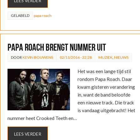
LEES VERDER
GELABELD
papa roach
Papa Roach brengt nummer uit
DOOR
KEVIN BOUWENS
02/11/2016 - 22:28
MUZIEK
,
NIEUWS
Het was een lange tijd stil
rondom Papa Roach. Daar
kwam gisteren verandering
in, want de band beloofde
een nieuwe track. Die track
is vandaag uitgebracht! Het
nummer heet Crooked Teeth en…
LEES VERDER