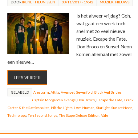
DOOR
IRENE THEUNISSEN
03/11/2017 - 19:42
MUZIEK
,
NIEUWS
Is het alweer vrijdag? Goh,
wat gaat een week toch
snel met zo veel nieuwe
muziek. Escape the Fate,
Don Broco en Sunset Neon
komen allemaal met zowel
een nieuwe…
LEES VERDER
GELABELD
Alestorm
,
Attila
,
Avenged Sevenfold
,
Black Veil Brides
,
Captain Morgan's Revenge
,
Don Broco
,
Escape the Fate
,
Frank
Carter & the Rattlesnakes
,
Hit the Lights
,
I Am Human
,
Starlight
,
Sunset Neon
,
Technology
,
Ten Second Songs
,
The Stage Deluxe Edition
,
Vale