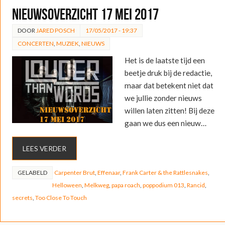
Nieuwsoverzicht 17 mei 2017
DOOR
JARED POSCH
17/05/2017 - 19:37
CONCERTEN
,
MUZIEK
,
NIEUWS
Het is de laatste tijd een
beetje druk bij de redactie,
maar dat betekent niet dat
we jullie zonder nieuws
willen laten zitten! Bij deze
gaan we dus een nieuw…
LEES VERDER
GELABELD
Carpenter Brut
,
Effenaar
,
Frank Carter & the Rattlesnakes
,
Helloween
,
Melkweg
,
papa roach
,
poppodium 013
,
Rancid
,
secrets
,
Too Close To Touch