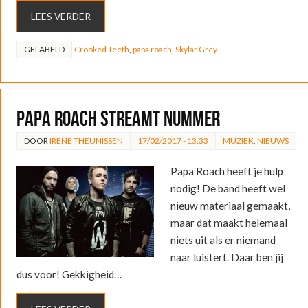
LEES VERDER
GELABELD
Crooked Teeth
,
papa roach
,
Skylar Grey
Papa Roach streamt nummer
DOOR
IRENE THEUNISSEN
17/02/2017 - 13:33
MUZIEK
,
NIEUWS
Papa Roach heeft je hulp
nodig! De band heeft wel
nieuw materiaal gemaakt,
maar dat maakt helemaal
niets uit als er niemand
naar luistert. Daar ben jij
dus voor! Gekkigheid…