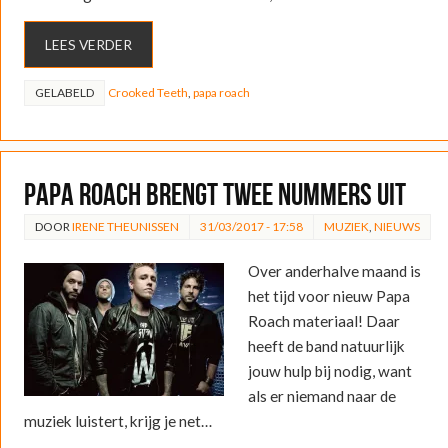
LEES VERDER
GELABELD
Crooked Teeth
,
papa roach
Papa Roach brengt twee nummers uit
DOOR
IRENE THEUNISSEN
31/03/2017 - 17:58
MUZIEK
,
NIEUWS
Over anderhalve maand is
het tijd voor nieuw Papa
Roach materiaal! Daar
heeft de band natuurlijk
jouw hulp bij nodig, want
als er niemand naar de
muziek luistert, krijg je net…