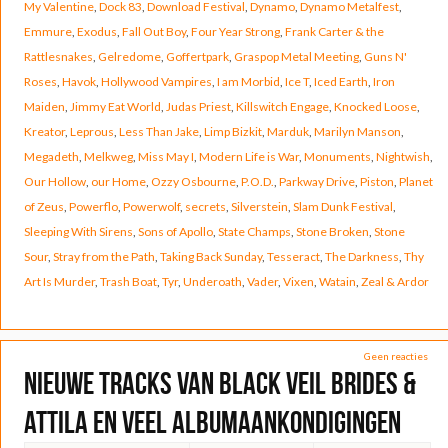
My Valentine
,
Dock 83
,
Download Festival
,
Dynamo
,
Dynamo Metalfest
,
Emmure
,
Exodus
,
Fall Out Boy
,
Four Year Strong
,
Frank Carter & the
Rattlesnakes
,
Gelredome
,
Goffertpark
,
Graspop Metal Meeting
,
Guns N'
Roses
,
Havok
,
Hollywood Vampires
,
I am Morbid
,
Ice T
,
Iced Earth
,
Iron
Maiden
,
Jimmy Eat World
,
Judas Priest
,
Killswitch Engage
,
Knocked Loose
,
Kreator
,
Leprous
,
Less Than Jake
,
Limp Bizkit
,
Marduk
,
Marilyn Manson
,
Megadeth
,
Melkweg
,
Miss May I
,
Modern Life is War
,
Monuments
,
Nightwish
,
Our Hollow
,
our Home
,
Ozzy Osbourne
,
P.O.D.
,
Parkway Drive
,
Piston
,
Planet
of Zeus
,
Powerflo
,
Powerwolf
,
secrets
,
Silverstein
,
Slam Dunk Festival
,
Sleeping With Sirens
,
Sons of Apollo
,
State Champs
,
Stone Broken
,
Stone
Sour
,
Stray from the Path
,
Taking Back Sunday
,
Tesseract
,
The Darkness
,
Thy
Art Is Murder
,
Trash Boat
,
Tyr
,
Underoath
,
Vader
,
Vixen
,
Watain
,
Zeal & Ardor
Geen reacties
Nieuwe tracks van Black Veil Brides &
Attila en veel albumaankondigingen