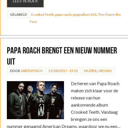
LEES VERDER
GELABELD
Crooked Teeth
,
papa roach
,
poppodium 013
,
The Charm the
Fury
Papa Roach brengt een nieuw nummer
uit
DOOR
JARED POSCH
21/04/2017 - 15:52
MUZIEK
,
NIEUWS
De heren van Papa Roach
maken zich klaar voor de
release van hun
aankomende album
Crooked Teeth. Vandaag
brengen ze ons een
nummer genaamd American Dreams, waardoor we nu een…