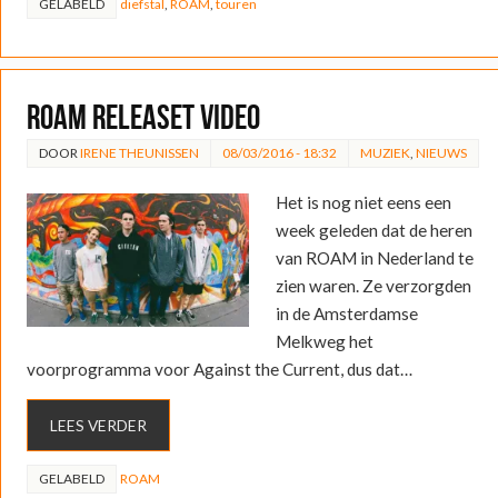
GELABELD
diefstal
,
ROAM
,
touren
ROAM releaset video
DOOR
IRENE THEUNISSEN
08/03/2016 - 18:32
MUZIEK
,
NIEUWS
Het is nog niet eens een
week geleden dat de heren
van ROAM in Nederland te
zien waren. Ze verzorgden
in de Amsterdamse
Melkweg het
voorprogramma voor Against the Current, dus dat…
LEES VERDER
GELABELD
ROAM