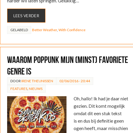
harder wil laten springen. Gelukkig…
LEES VERDER
GELABELD
Better Weather
,
With Confidence
Waarom poppunk mijn (minst) favoriete
genre is
DOOR
IRENE THEUNISSEN
02/06/2016 - 20:44
FEATURES
,
NIEUWS
Oh, hallo! Ik had je daar niet
gezien. Dit komt mogelijk
omdat dit een stuk tekst
is en dus bij definitie geen
ogen heeft, maar misschien