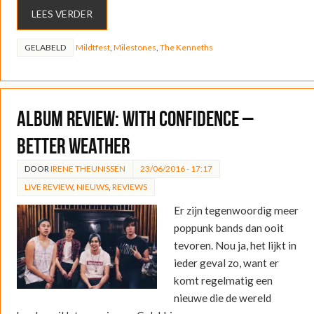
LEES VERDER
GELABELD
Mildtfest
,
Milestones
,
The Kenneths
ALBUM REVIEW: With Confidence –
Better Weather
DOOR
IRENE THEUNISSEN
23/06/2016 - 17:17
LIVE REVIEW
,
NIEUWS
,
REVIEWS
Er zijn tegenwoordig meer
poppunk bands dan ooit
tevoren. Nou ja, het lijkt in
ieder geval zo, want er
komt regelmatig een
nieuwe die de wereld