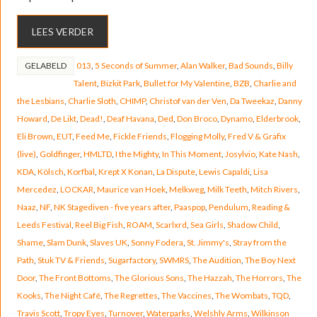
LEES VERDER
GELABELD
013
,
5 Seconds of Summer
,
Alan Walker
,
Bad Sounds
,
Billy
Talent
,
Bizkit Park
,
Bullet for My Valentine
,
BZB
,
Charlie and
the Lesbians
,
Charlie Sloth
,
CHIMP
,
Christof van der Ven
,
Da Tweekaz
,
Danny
Howard
,
De Likt
,
Dead!
,
Deaf Havana
,
Ded
,
Don Broco
,
Dynamo
,
Elderbrook
,
Eli Brown
,
EUT
,
Feed Me
,
Fickle Friends
,
Flogging Molly
,
Fred V & Grafix
(live)
,
Goldfinger
,
HMLTD
,
I the Mighty
,
In This Moment
,
Josylvio
,
Kate Nash
,
KDA
,
Kölsch
,
Korfbal
,
Krept X Konan
,
La Dispute
,
Lewis Capaldi
,
Lisa
Mercedez
,
LOCKAR
,
Maurice van Hoek
,
Melkweg
,
Milk Teeth
,
Mitch Rivers
,
Naaz
,
NF
,
NK Stagediven - five years after
,
Paaspop
,
Pendulum
,
Reading &
Leeds Festival
,
Reel Big Fish
,
ROAM
,
Scarlxrd
,
Sea Girls
,
Shadow Child
,
Shame
,
Slam Dunk
,
Slaves UK
,
Sonny Fodera
,
St. Jimmy's
,
Stray from the
Path
,
Stuk TV & Friends
,
Sugarfactory
,
SWMRS
,
The Audition
,
The Boy Next
Door
,
The Front Bottoms
,
The Glorious Sons
,
The Hazzah
,
The Horrors
,
The
Kooks
,
The Night Café
,
The Regrettes
,
The Vaccines
,
The Wombats
,
TQD
,
Travis Scott
,
Tropy Eyes
,
Turnover
,
Waterparks
,
Welshly Arms
,
Wilkinson