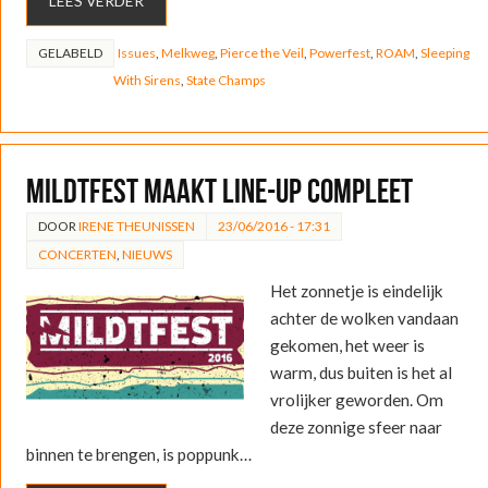
LEES VERDER
GELABELD
Issues
,
Melkweg
,
Pierce the Veil
,
Powerfest
,
ROAM
,
Sleeping
With Sirens
,
State Champs
Mildtfest maakt line-up compleet
DOOR
IRENE THEUNISSEN
23/06/2016 - 17:31
CONCERTEN
,
NIEUWS
Het zonnetje is eindelijk
achter de wolken vandaan
gekomen, het weer is
warm, dus buiten is het al
vrolijker geworden. Om
deze zonnige sfeer naar
binnen te brengen, is poppunk…