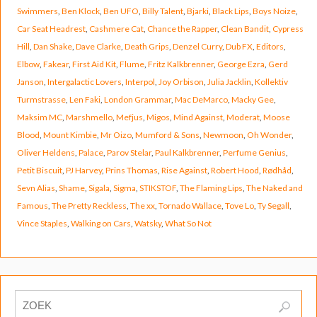
Swimmers
,
Ben Klock
,
Ben UFO
,
Billy Talent
,
Bjarki
,
Black Lips
,
Boys Noize
,
Car Seat Headrest
,
Cashmere Cat
,
Chance the Rapper
,
Clean Bandit
,
Cypress
Hill
,
Dan Shake
,
Dave Clarke
,
Death Grips
,
Denzel Curry
,
Dub FX
,
Editors
,
Elbow
,
Fakear
,
First Aid Kit
,
Flume
,
Fritz Kalkbrenner
,
George Ezra
,
Gerd
Janson
,
Intergalactic Lovers
,
Interpol
,
Joy Orbison
,
Julia Jacklin
,
Kollektiv
Turmstrasse
,
Len Faki
,
London Grammar
,
Mac DeMarco
,
Macky Gee
,
Maksim MC
,
Marshmello
,
Mefjus
,
Migos
,
Mind Against
,
Moderat
,
Moose
Blood
,
Mount Kimbie
,
Mr Oizo
,
Mumford & Sons
,
Newmoon
,
Oh Wonder
,
Oliver Heldens
,
Palace
,
Parov Stelar
,
Paul Kalkbrenner
,
Perfume Genius
,
Petit Biscuit
,
PJ Harvey
,
Prins Thomas
,
Rise Against
,
Robert Hood
,
Rødhåd
,
Sevn Alias
,
Shame
,
Sigala
,
Sigma
,
STIKSTOF
,
The Flaming Lips
,
The Naked and
Famous
,
The Pretty Reckless
,
The xx
,
Tornado Wallace
,
Tove Lo
,
Ty Segall
,
Vince Staples
,
Walking on Cars
,
Watsky
,
What So Not