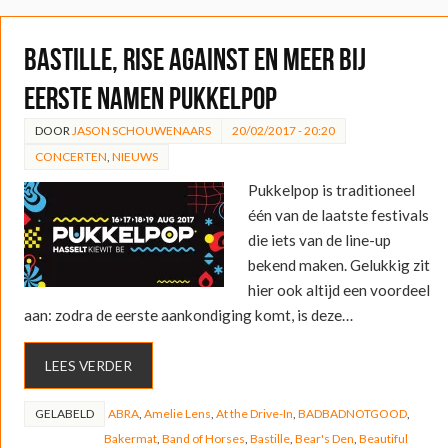
Bastille, Rise Against en meer bij
eerste namen Pukkelpop
DOOR
JASON SCHOUWENAARS
20/02/2017 - 20:20
CONCERTEN
,
NIEUWS
Pukkelpop is traditioneel
één van de laatste festivals
die iets van de line-up
bekend maken. Gelukkig zit
hier ook altijd een voordeel
aan: zodra de eerste aankondiging komt, is deze…
LEES VERDER
GELABELD
ABRA
,
Amelie Lens
,
At the Drive-In
,
BADBADNOTGOOD
,
Bakermat
,
Band of Horses
,
Bastille
,
Bear's Den
,
Beautiful