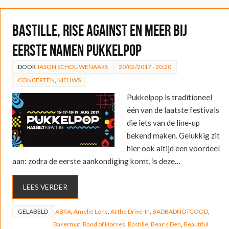
Bastille, Rise Against en meer bij
eerste namen Pukkelpop
DOOR
JASON SCHOUWENAARS
20/02/2017 - 20:20
CONCERTEN
,
NIEUWS
Pukkelpop is traditioneel
één van de laatste festivals
die iets van de line-up
bekend maken. Gelukkig zit
hier ook altijd een voordeel
aan: zodra de eerste aankondiging komt, is deze…
LEES VERDER
GELABELD
ABRA
,
Amelie Lens
,
At the Drive-In
,
BADBADNOTGOOD
,
Bakermat
,
Band of Horses
,
Bastille
,
Bear's Den
,
Beautiful