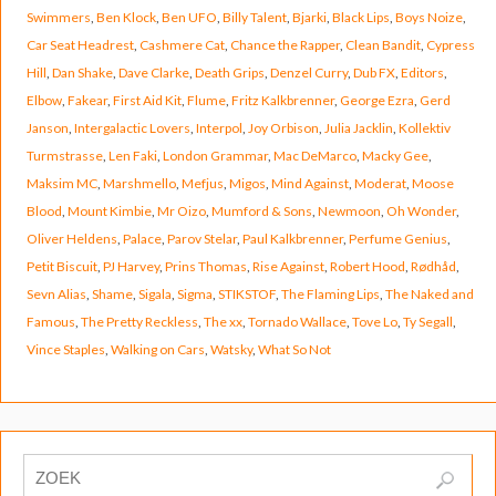
Swimmers
,
Ben Klock
,
Ben UFO
,
Billy Talent
,
Bjarki
,
Black Lips
,
Boys Noize
,
Car Seat Headrest
,
Cashmere Cat
,
Chance the Rapper
,
Clean Bandit
,
Cypress
Hill
,
Dan Shake
,
Dave Clarke
,
Death Grips
,
Denzel Curry
,
Dub FX
,
Editors
,
Elbow
,
Fakear
,
First Aid Kit
,
Flume
,
Fritz Kalkbrenner
,
George Ezra
,
Gerd
Janson
,
Intergalactic Lovers
,
Interpol
,
Joy Orbison
,
Julia Jacklin
,
Kollektiv
Turmstrasse
,
Len Faki
,
London Grammar
,
Mac DeMarco
,
Macky Gee
,
Maksim MC
,
Marshmello
,
Mefjus
,
Migos
,
Mind Against
,
Moderat
,
Moose
Blood
,
Mount Kimbie
,
Mr Oizo
,
Mumford & Sons
,
Newmoon
,
Oh Wonder
,
Oliver Heldens
,
Palace
,
Parov Stelar
,
Paul Kalkbrenner
,
Perfume Genius
,
Petit Biscuit
,
PJ Harvey
,
Prins Thomas
,
Rise Against
,
Robert Hood
,
Rødhåd
,
Sevn Alias
,
Shame
,
Sigala
,
Sigma
,
STIKSTOF
,
The Flaming Lips
,
The Naked and
Famous
,
The Pretty Reckless
,
The xx
,
Tornado Wallace
,
Tove Lo
,
Ty Segall
,
Vince Staples
,
Walking on Cars
,
Watsky
,
What So Not