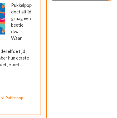
Pukkelpop
doet altijd
graag een
beetje
dwars.
Waar
n
dezelfde tijd
mber hun eerste
oet je met
pol
,
Pukkelpop