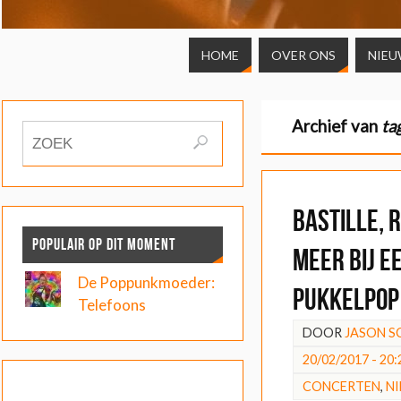
HOME
OVER ONS
NIEU
Archief van
ta
Bastille, 
POPULAIR OP DIT MOMENT
meer bij 
De Poppunkmoeder:
Pukkelpop
Telefoons
DOOR
JASON 
20/02/2017 - 20:
CONCERTEN
,
N