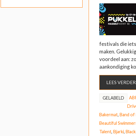
festivals die iet
maken. Gelukkig 
voordeel aan: z
aankondiging ko
LEES VERDER
AB
GELABELD
Driv
Bakermat
,
Band of
Beautiful Swimmer
Talent
,
Bjarki
,
Black