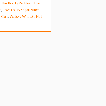
,
The Pretty Reckless
,
The
e
,
Tove Lo
,
Ty Segall
,
Vince
n Cars
,
Watsky
,
What So Not