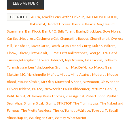
LEES VERDER
GELABELD
ABRA
,
Amelie Lens
,
At the Drive-In
,
BADBADNOTGOOD
,
Bakermat
,
Band of Horses
,
Bastille
,
Bear's Den
,
Beautiful
Swimmers
,
Ben Klock
,
Ben UFO
,
Billy Talent
,
Bjarki
,
Black Lips
,
Boys Noize
,
Car Seat Headrest
,
Cashmere Cat
,
Chance the Rapper
,
Clean Bandit
,
Cypress
Hill
,
Dan Shake
,
Dave Clarke
,
Death Grips
,
Denzel Curry
,
Dub FX
,
Editors
,
Elbow
,
Fakear
,
First Aid Kit
,
Flume
,
Fritz Kalkbrenner
,
George Ezra
,
Gerd
Janson
,
Intergalactic Lovers
,
Interpol
,
Joy Orbison
,
Julia Jacklin
,
Kollektiv
Turmstrasse
,
Len Faki
,
London Grammar
,
Mac DeMarco
,
Macky Gee
,
Maksim MC
,
Marshmello
,
Mefjus
,
Migos
,
Mind Against
,
Moderat
,
Moose
Blood
,
Mount Kimbie
,
Mr Oizo
,
Mumford & Sons
,
Newmoon
,
Oh Wonder
,
Oliver Heldens
,
Palace
,
Parov Stelar
,
Paul Kalkbrenner
,
Perfume Genius
,
Petit Biscuit
,
PJ Harvey
,
Prins Thomas
,
Rise Against
,
Robert Hood
,
Rødhåd
,
Sevn Alias
,
Shame
,
Sigala
,
Sigma
,
STIKSTOF
,
The Flaming Lips
,
The Naked and
Famous
,
The Pretty Reckless
,
The xx
,
Tornado Wallace
,
Tove Lo
,
Ty Segall
,
Vince Staples
,
Walking on Cars
,
Watsky
,
What So Not