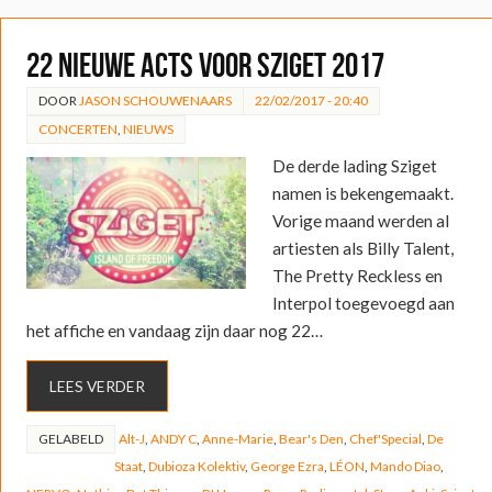
22 nieuwe acts voor Sziget 2017
DOOR
JASON SCHOUWENAARS
22/02/2017 - 20:40
CONCERTEN
,
NIEUWS
De derde lading Sziget
namen is bekengemaakt.
Vorige maand werden al
artiesten als Billy Talent,
The Pretty Reckless en
Interpol toegevoegd aan
het affiche en vandaag zijn daar nog 22…
LEES VERDER
GELABELD
Alt-J
,
ANDY C
,
Anne-Marie
,
Bear's Den
,
Chef'Special
,
De
Staat
,
Dubioza Kolektiv
,
George Ezra
,
LÉON
,
Mando Diao
,