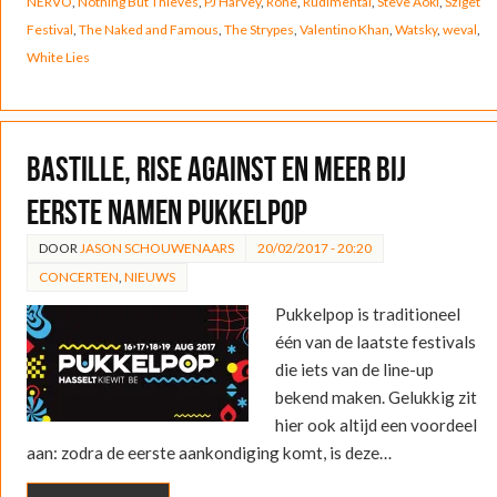
NERVO
,
Nothing But Thieves
,
PJ Harvey
,
Rone
,
Rudimental
,
Steve Aoki
,
Sziget
Festival
,
The Naked and Famous
,
The Strypes
,
Valentino Khan
,
Watsky
,
weval
,
White Lies
Bastille, Rise Against en meer bij
eerste namen Pukkelpop
DOOR
JASON SCHOUWENAARS
20/02/2017 - 20:20
CONCERTEN
,
NIEUWS
Pukkelpop is traditioneel
één van de laatste festivals
die iets van de line-up
bekend maken. Gelukkig zit
hier ook altijd een voordeel
aan: zodra de eerste aankondiging komt, is deze…