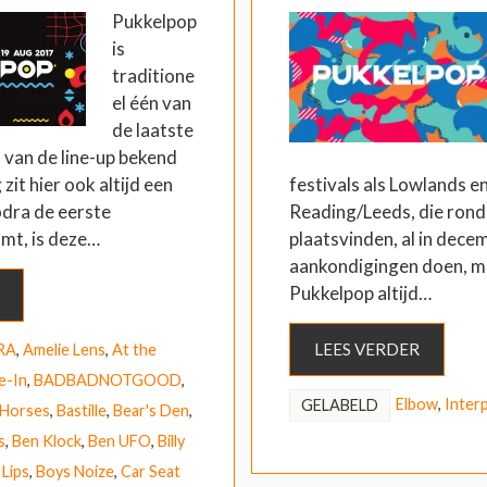
Pukkelpop
is
traditione
el één van
de laatste
s van de line-up bekend
zit hier ook altijd een
festivals als Lowlands e
odra de eerste
Reading/Leeds, die rond 
mt, is deze…
plaatsvinden, al in dece
aankondigingen doen, m
Pukkelpop altijd…
LEES VERDER
RA
,
Amelie Lens
,
At the
e-In
,
BADBADNOTGOOD
,
Elbow
,
Inter
GELABELD
 Horses
,
Bastille
,
Bear's Den
,
s
,
Ben Klock
,
Ben UFO
,
Billy
 Lips
,
Boys Noize
,
Car Seat