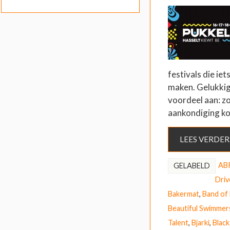
festivals die iet
maken. Gelukkig 
voordeel aan: z
aankondiging ko
LEES VERDER
AB
GELABELD
Driv
Bakermat
,
Band of
Beautiful Swimmer
Talent
,
Bjarki
,
Black