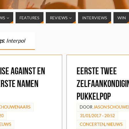
WS
FEATURES
REVIEWS
INTERVIEWS
WIN
gs
:
Interpol
Rise Against en
Eerste twee
eerste namen
zelfaankondigi
Pukkelpop
SCHOUWENAARS
DOOR
JASON SCHOUWE
20
31/01/2017 - 20:52
IEUWS
CONCERTEN
,
NIEUWS