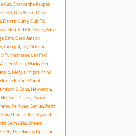
e Cat
,
Chance the Rapper
,
ss Hill
,
Dan Shake
,
Dave
s
,
Denzel Curry
,
Dub FX
,
ear
,
First Aid Kit
,
Flume
,
Fritz
e Ezra
,
Gerd Janson
,
rs
,
Interpol
,
Joy Orbison
,
tiv Turmstrasse
,
Len Faki
,
Mac DeMarco
,
Macky Gee
,
mello
,
Mefjus
,
Migos
,
Mind
Moose Blood
,
Mount
umford & Sons
,
Newmoon
,
r Heldens
,
Palace
,
Parov
enner
,
Perfume Genius
,
Petit
Prins Thomas
,
Rise Against
,
håd
,
Sevn Alias
,
Shame
,
STOF
,
The Flaming Lips
,
The