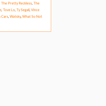
,
The Pretty Reckless
,
The
e
,
Tove Lo
,
Ty Segall
,
Vince
n Cars
,
Watsky
,
What So Not