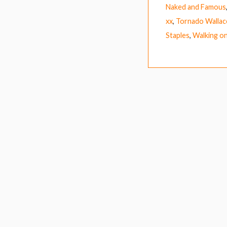
Naked and Famous
xx
,
Tornado Wallac
Staples
,
Walking o