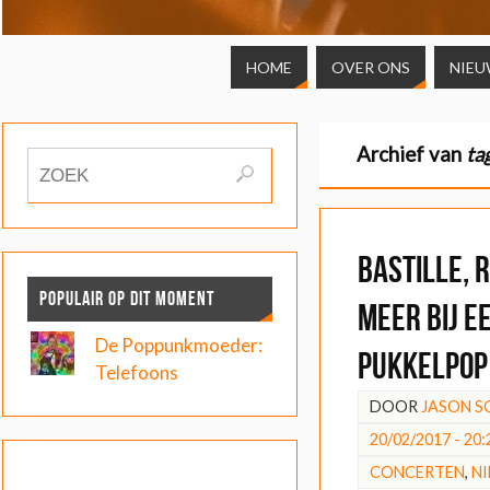
HOME
OVER ONS
NIEU
Archief van
ta
Bastille, 
POPULAIR OP DIT MOMENT
meer bij 
De Poppunkmoeder:
Pukkelpop
Telefoons
DOOR
JASON 
20/02/2017 - 20:
CONCERTEN
,
N