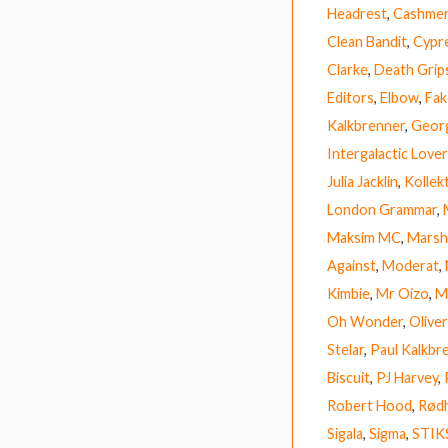
Headrest
,
Cashmer
Clean Bandit
,
Cypre
Clarke
,
Death Grip
Editors
,
Elbow
,
Fak
Kalkbrenner
,
Georg
Intergalactic Love
Julia Jacklin
,
Kollek
London Grammar
,
Maksim MC
,
Marsh
Against
,
Moderat
,
Kimbie
,
Mr Oizo
,
M
Oh Wonder
,
Olive
Stelar
,
Paul Kalkbr
Biscuit
,
PJ Harvey
,
Robert Hood
,
Rød
Sigala
,
Sigma
,
STIK