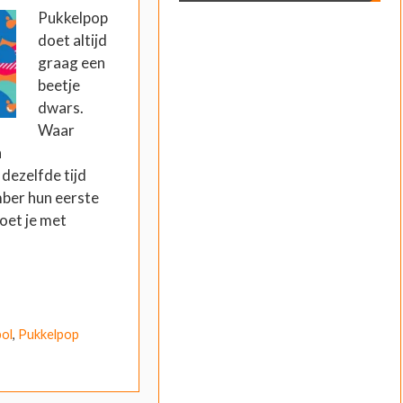
Pukkelpop
doet altijd
graag een
beetje
dwars.
Waar
n
dezelfde tijd
mber hun eerste
oet je met
pol
,
Pukkelpop