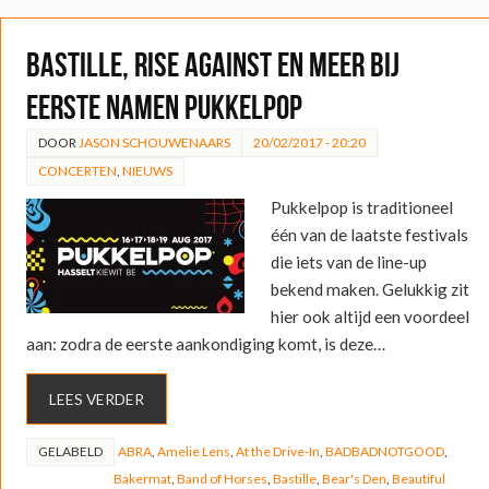
Bastille, Rise Against en meer bij
eerste namen Pukkelpop
DOOR
JASON SCHOUWENAARS
20/02/2017 - 20:20
CONCERTEN
,
NIEUWS
Pukkelpop is traditioneel
één van de laatste festivals
die iets van de line-up
bekend maken. Gelukkig zit
hier ook altijd een voordeel
aan: zodra de eerste aankondiging komt, is deze…
LEES VERDER
GELABELD
ABRA
,
Amelie Lens
,
At the Drive-In
,
BADBADNOTGOOD
,
Bakermat
,
Band of Horses
,
Bastille
,
Bear's Den
,
Beautiful