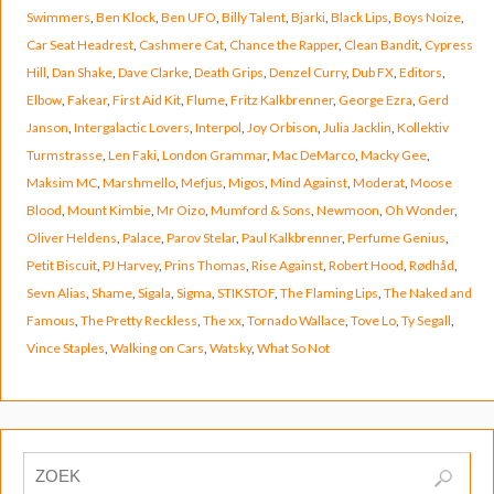
Swimmers
,
Ben Klock
,
Ben UFO
,
Billy Talent
,
Bjarki
,
Black Lips
,
Boys Noize
,
Car Seat Headrest
,
Cashmere Cat
,
Chance the Rapper
,
Clean Bandit
,
Cypress
Hill
,
Dan Shake
,
Dave Clarke
,
Death Grips
,
Denzel Curry
,
Dub FX
,
Editors
,
Elbow
,
Fakear
,
First Aid Kit
,
Flume
,
Fritz Kalkbrenner
,
George Ezra
,
Gerd
Janson
,
Intergalactic Lovers
,
Interpol
,
Joy Orbison
,
Julia Jacklin
,
Kollektiv
Turmstrasse
,
Len Faki
,
London Grammar
,
Mac DeMarco
,
Macky Gee
,
Maksim MC
,
Marshmello
,
Mefjus
,
Migos
,
Mind Against
,
Moderat
,
Moose
Blood
,
Mount Kimbie
,
Mr Oizo
,
Mumford & Sons
,
Newmoon
,
Oh Wonder
,
Oliver Heldens
,
Palace
,
Parov Stelar
,
Paul Kalkbrenner
,
Perfume Genius
,
Petit Biscuit
,
PJ Harvey
,
Prins Thomas
,
Rise Against
,
Robert Hood
,
Rødhåd
,
Sevn Alias
,
Shame
,
Sigala
,
Sigma
,
STIKSTOF
,
The Flaming Lips
,
The Naked and
Famous
,
The Pretty Reckless
,
The xx
,
Tornado Wallace
,
Tove Lo
,
Ty Segall
,
Vince Staples
,
Walking on Cars
,
Watsky
,
What So Not