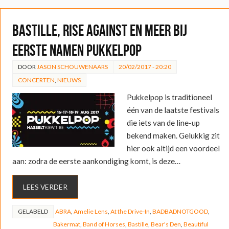
Bastille, Rise Against en meer bij
eerste namen Pukkelpop
DOOR
JASON SCHOUWENAARS
20/02/2017 - 20:20
CONCERTEN
,
NIEUWS
Pukkelpop is traditioneel
één van de laatste festivals
die iets van de line-up
bekend maken. Gelukkig zit
hier ook altijd een voordeel
aan: zodra de eerste aankondiging komt, is deze…
LEES VERDER
GELABELD
ABRA
,
Amelie Lens
,
At the Drive-In
,
BADBADNOTGOOD
,
Bakermat
,
Band of Horses
,
Bastille
,
Bear's Den
,
Beautiful