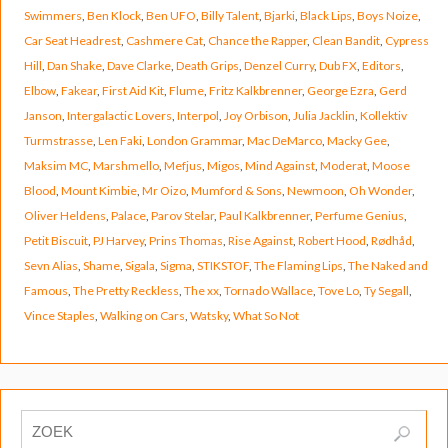
Swimmers
,
Ben Klock
,
Ben UFO
,
Billy Talent
,
Bjarki
,
Black Lips
,
Boys Noize
,
Car Seat Headrest
,
Cashmere Cat
,
Chance the Rapper
,
Clean Bandit
,
Cypress
Hill
,
Dan Shake
,
Dave Clarke
,
Death Grips
,
Denzel Curry
,
Dub FX
,
Editors
,
Elbow
,
Fakear
,
First Aid Kit
,
Flume
,
Fritz Kalkbrenner
,
George Ezra
,
Gerd
Janson
,
Intergalactic Lovers
,
Interpol
,
Joy Orbison
,
Julia Jacklin
,
Kollektiv
Turmstrasse
,
Len Faki
,
London Grammar
,
Mac DeMarco
,
Macky Gee
,
Maksim MC
,
Marshmello
,
Mefjus
,
Migos
,
Mind Against
,
Moderat
,
Moose
Blood
,
Mount Kimbie
,
Mr Oizo
,
Mumford & Sons
,
Newmoon
,
Oh Wonder
,
Oliver Heldens
,
Palace
,
Parov Stelar
,
Paul Kalkbrenner
,
Perfume Genius
,
Petit Biscuit
,
PJ Harvey
,
Prins Thomas
,
Rise Against
,
Robert Hood
,
Rødhåd
,
Sevn Alias
,
Shame
,
Sigala
,
Sigma
,
STIKSTOF
,
The Flaming Lips
,
The Naked and
Famous
,
The Pretty Reckless
,
The xx
,
Tornado Wallace
,
Tove Lo
,
Ty Segall
,
Vince Staples
,
Walking on Cars
,
Watsky
,
What So Not