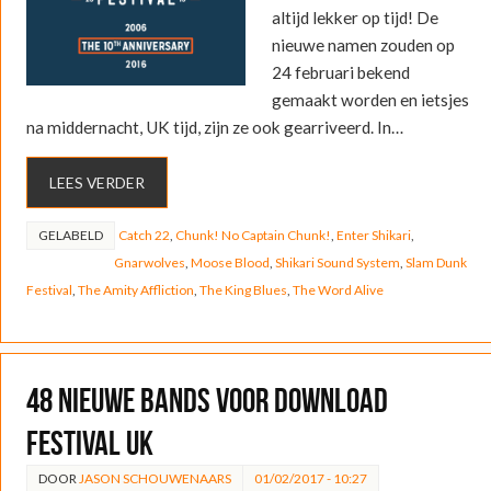
altijd lekker op tijd! De
nieuwe namen zouden op
24 februari bekend
gemaakt worden en ietsjes
na middernacht, UK tijd, zijn ze ook gearriveerd. In…
LEES VERDER
GELABELD
Catch 22
,
Chunk! No Captain Chunk!
,
Enter Shikari
,
Gnarwolves
,
Moose Blood
,
Shikari Sound System
,
Slam Dunk
Festival
,
The Amity Affliction
,
The King Blues
,
The Word Alive
48 nieuwe bands voor Download
Festival UK
DOOR
JASON SCHOUWENAARS
01/02/2017 - 10:27