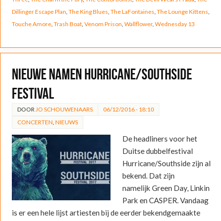
Dillinger Escape Plan
,
The King Blues
,
The LaFontaines
,
The Lounge Kittens
,
Touche Amore
,
Trash Boat
,
Venom Prison
,
Wallflower
,
Wednesday 13
Nieuwe namen Hurricane/Southside
festival
DOOR
JO SCHOUWENAARS
06/12/2016 - 18:10
CONCERTEN
,
NIEUWS
De headliners voor het
Duitse dubbelfestival
Hurricane/Southside zijn al
bekend. Dat zijn
namelijk Green Day, Linkin
Park en CASPER. Vandaag
is er een hele lijst artiesten bij de eerder bekendgemaakte