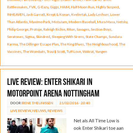
Rattlesnakes
,
FVK
,
G-Eazy
,
Giggs
,
HAIM
,
Half Moon Run
,
Highly Suspect
,
INHEAVEN
,
Jack Garratt
,
Krept & Konan
,
Kvelertak
,
Lady Leshurr
,
Lower
Than Atlantis
,
Maxïmo Park
,
MistaJam
,
Modern Baseball
,
Mura Masa
,
Netsky
,
Philip George
,
Protoje
,
Raleigh Richie
,
Riton
,
Savages
,
Section Boyz
,
Seratones
,
Sigma
,
Skindred
,
Sleeping With Sirens
,
State Champs
,
Sundara
Karma
,
The Dillinger Escape Plan
,
The King Blues
,
The Neighbourhood
,
The
Vaccines
,
The Wombats
,
Travi$ Scott
,
Tuff Love
,
Wakrat
,
Yungen
Live review: Enter Shikari in
Motorpoint Arena Nottingham
DOOR
IRENE THEUNISSEN
21/02/2016 - 20:40
LIVE REVIEW
,
NIEUWS
,
REVIEWS
Net als All Time Low is
ook Enter Shikari toe aan