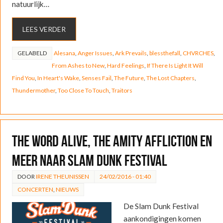
natuurlijk…
LEES VERDER
GELABELD
Alesana
,
Anger Issues
,
Ark Prevails
,
blessthefall
,
CHVRCHES
,
From Ashes to New
,
Hard Feelings
,
If There Is Light It Will
Find You
,
In Heart's Wake
,
Senses Fail
,
The Future
,
The Lost Chapters
,
Thundermother
,
Too Close To Touch
,
Traitors
The Word Alive, The Amity Affliction en
meer naar Slam Dunk Festival
DOOR
IRENE THEUNISSEN
24/02/2016 - 01:40
CONCERTEN
,
NIEUWS
De Slam Dunk Festival
aankondigingen komen