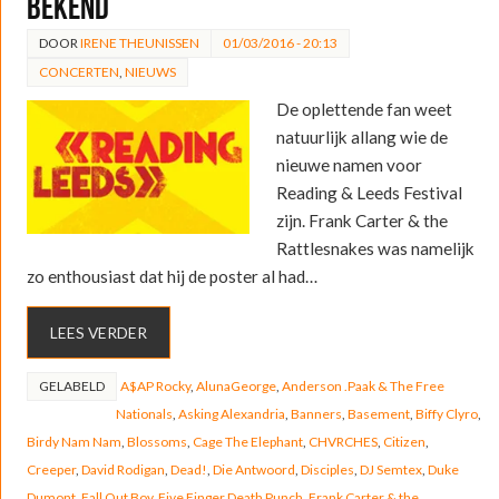
bekend
DOOR
IRENE THEUNISSEN
01/03/2016 - 20:13
CONCERTEN
,
NIEUWS
De oplettende fan weet
natuurlijk allang wie de
nieuwe namen voor
Reading & Leeds Festival
zijn. Frank Carter & the
Rattlesnakes was namelijk
zo enthousiast dat hij de poster al had…
LEES VERDER
GELABELD
A$AP Rocky
,
AlunaGeorge
,
Anderson .Paak & The Free
Nationals
,
Asking Alexandria
,
Banners
,
Basement
,
Biffy Clyro
,
Birdy Nam Nam
,
Blossoms
,
Cage The Elephant
,
CHVRCHES
,
Citizen
,
Creeper
,
David Rodigan
,
Dead!
,
Die Antwoord
,
Disciples
,
DJ Semtex
,
Duke
Dumont
,
Fall Out Boy
,
Five Finger Death Punch
,
Frank Carter & the