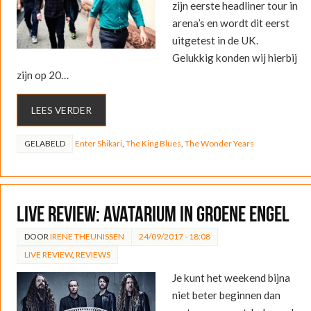
zijn eerste headliner tour in
arena’s en wordt dit eerst
uitgetest in de UK.
Gelukkig konden wij hierbij
zijn op 20…
LEES VERDER
GELABELD
Enter Shikari
,
The King Blues
,
The Wonder Years
LIVE REVIEW: Avatarium in Groene Engel
DOOR
IRENE THEUNISSEN
24/09/2017 - 18:08
LIVE REVIEW
,
REVIEWS
Je kunt het weekend bijna
niet beter beginnen dan