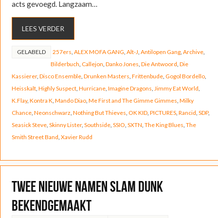
acts gevoegd. Langzaam…
LEES VERDER
GELABELD
257ers
,
ALEX MOFA GANG
,
Alt-J
,
Antilopen Gang
,
Archive
,
Bilderbuch
,
Callejon
,
Danko Jones
,
Die Antwoord
,
Die
Kassierer
,
Disco Ensemble
,
Drunken Masters
,
Frittenbude
,
Gogol Bordello
,
Heisskalt
,
Highly Suspect
,
Hurricane
,
Imagine Dragons
,
Jimmy Eat World
,
K.Flay
,
Kontra K
,
Mando Diao
,
Me First and The Gimme Gimmes
,
Milky
Chance
,
Neonschwarz
,
Nothing But Thieves
,
OK KID
,
PICTURES
,
Rancid
,
SDP
,
Seasick Steve
,
Skinny Lister
,
Southside
,
SSIO
,
SXTN
,
The King Blues
,
The
Smith Street Band
,
Xavier Rudd
Twee nieuwe namen Slam Dunk
bekendgemaakt