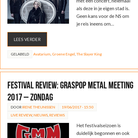
met een concert, helemaal
als deze in je eigen stad is.
Geen kans voor de NS om
je reis ineens om…
LEES VERDER
GELABELD
Avatarium
,
Groene Engel
,
The Slayer King
FESTIVAL REVIEW: Graspop Metal Meeting
2017 – Zondag
DOOR
IRENE THEUNISSEN
19/06/2017 - 15:50
LIVE REVIEW
,
NIEUWS
,
REVIEWS
Het festivalseizoen is
duidelijk begonnen en ook