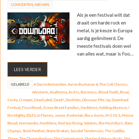
CONCERTEN
,
NIEUWS
Als je een festival wilt dat
draait om harde rock en
metal, is je keuze in Europa
aardig gelimiteerd. De
meeste festivals doen wel
van alles wat, maar is Foo…
LEES VERDER
GELABELD
A Day to Remember
,
Aaron Buchanan & The Cult Classics
,
Alestorm
,
Anathema
,
As It Is
,
Baroness
,
Blood Youth
,
Bruai
,
Casey
,
Creeper
,
Dead Label
,
Dead!
,
Devilskin
,
Dinosaur Pile-Up
,
Download
Festival
,
Fizzy Blood
,
Grove Street Families
,
Hacktivist
,
Holding Absence
,
I
the Mighty
,
IDLES
,
In Flames
,
Junior
,
Kvelertak
,
like a storm
,
M O S E S
,
Moose
Blood
,
Normandie
,
Northlane
,
Red Sun Rising
,
Sabaton
,
She Must Burn
,
State
Champs
,
Steel Panther
,
Stone Broken
,
Suicidal Tendencies
,
The Cadillac
Three
,
The Charm the Fury
,
The Contortionist
,
The Devil Wears Prada
,
The