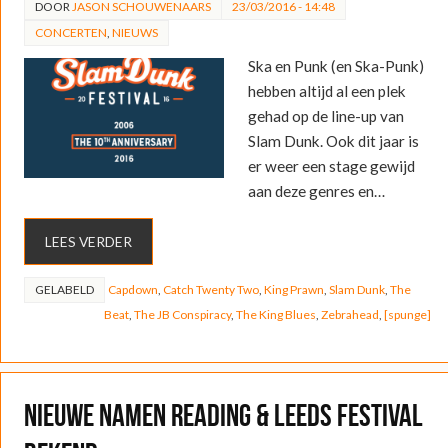
DOOR
JASON SCHOUWENAARS
23/03/2016 - 14:48
CONCERTEN
,
NIEUWS
Ska en Punk (en Ska-Punk)
hebben altijd al een plek
gehad op de line-up van
Slam Dunk. Ook dit jaar is
er weer een stage gewijd
aan deze genres en…
LEES VERDER
GELABELD
Capdown
,
Catch Twenty Two
,
King Prawn
,
Slam Dunk
,
The
Beat
,
The JB Conspiracy
,
The King Blues
,
Zebrahead
,
[spunge]
Nieuwe namen Reading & Leeds Festival