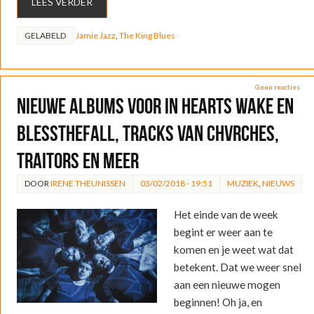
LEES VERDER
GELABELD
Jamie Jazz
,
The King Blues
Geen reacties
Nieuwe albums voor In Hearts Wake en
blessthefall, tracks van CHVRCHES,
Traitors en meer
DOOR
IRENE THEUNISSEN
03/02/2018 - 19:51
MUZIEK
,
NIEUWS
Het einde van de week
begint er weer aan te
komen en je weet wat dat
betekent. Dat we weer snel
aan een nieuwe mogen
beginnen! Oh ja, en