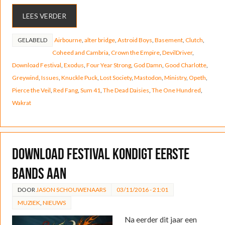
LEES VERDER
GELABELD
Airbourne
,
alter bridge
,
Astroid Boys
,
Basement
,
Clutch
,
Coheed and Cambria
,
Crown the Empire
,
DevilDriver
,
Download Festival
,
Exodus
,
Four Year Strong
,
God Damn
,
Good Charlotte
,
Greywind
,
Issues
,
Knuckle Puck
,
Lost Society
,
Mastodon
,
Ministry
,
Opeth
,
Pierce the Veil
,
Red Fang
,
Sum 41
,
The Dead Daisies
,
The One Hundred
,
Wakrat
Download Festival kondigt eerste
bands aan
DOOR
JASON SCHOUWENAARS
03/11/2016 - 21:01
MUZIEK
,
NIEUWS
Na eerder dit jaar een