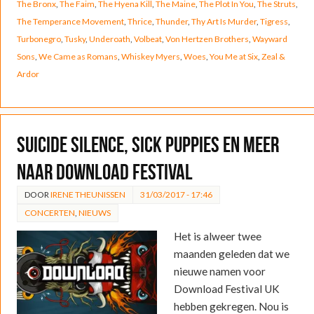
The Bronx
,
The Faim
,
The Hyena Kill
,
The Maine
,
The Plot In You
,
The Struts
,
The Temperance Movement
,
Thrice
,
Thunder
,
Thy Art Is Murder
,
Tigress
,
Turbonegro
,
Tusky
,
Underoath
,
Volbeat
,
Von Hertzen Brothers
,
Wayward
Sons
,
We Came as Romans
,
Whiskey Myers
,
Woes
,
You Me at Six
,
Zeal &
Ardor
Suicide Silence, Sick Puppies en meer
naar Download Festival
DOOR
IRENE THEUNISSEN
31/03/2017 - 17:46
CONCERTEN
,
NIEUWS
Het is alweer twee
maanden geleden dat we
nieuwe namen voor
Download Festival UK
hebben gekregen. Nou is