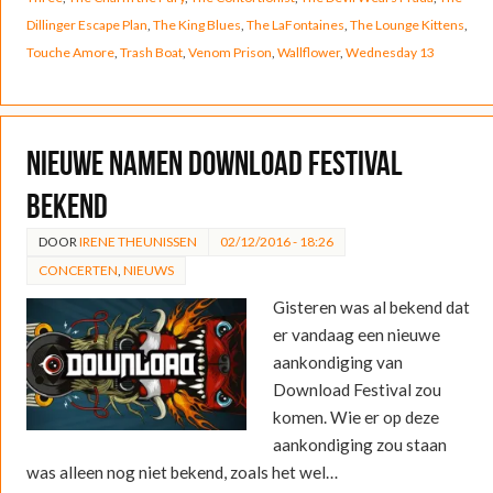
Dillinger Escape Plan
,
The King Blues
,
The LaFontaines
,
The Lounge Kittens
,
Touche Amore
,
Trash Boat
,
Venom Prison
,
Wallflower
,
Wednesday 13
Nieuwe namen Download Festival
bekend
DOOR
IRENE THEUNISSEN
02/12/2016 - 18:26
CONCERTEN
,
NIEUWS
Gisteren was al bekend dat
er vandaag een nieuwe
aankondiging van
Download Festival zou
komen. Wie er op deze
aankondiging zou staan
was alleen nog niet bekend, zoals het wel…