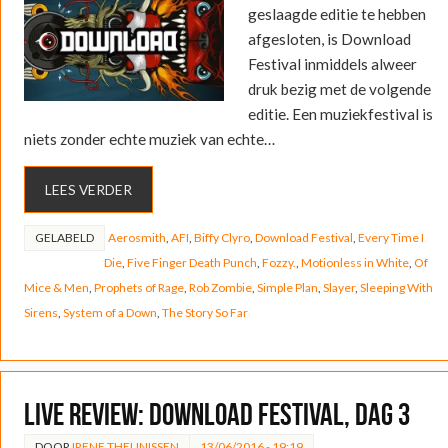
geslaagde editie te hebben
afgesloten, is Download
Festival inmiddels alweer
druk bezig met de volgende
editie. Een muziekfestival is
niets zonder echte muziek van echte…
LEES VERDER
GELABELD
Aerosmith
,
AFI
,
Biffy Clyro
,
Download Festival
,
Every Time I
Die
,
Five Finger Death Punch
,
Fozzy.
,
Motionless in White
,
Of
Mice & Men
,
Prophets of Rage
,
Rob Zombie
,
Simple Plan
,
Slayer
,
Sleeping With
Sirens
,
System of a Down
,
The Story So Far
LIVE REVIEW: Download Festival, dag 3
DOOR
IRENE THEUNISSEN
13/06/2016 - 19:19