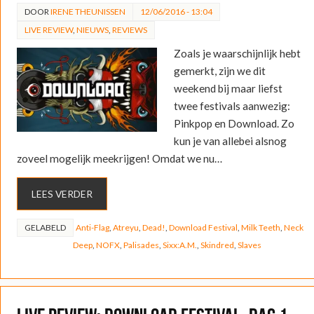
DOOR
IRENE THEUNISSEN
12/06/2016 - 13:04
LIVE REVIEW
,
NIEUWS
,
REVIEWS
Zoals je waarschijnlijk hebt
gemerkt, zijn we dit
weekend bij maar liefst
twee festivals aanwezig:
Pinkpop en Download. Zo
kun je van allebei alsnog
zoveel mogelijk meekrijgen! Omdat we nu…
LEES VERDER
GELABELD
Anti-Flag
,
Atreyu
,
Dead!
,
Download Festival
,
Milk Teeth
,
Neck
Deep
,
NOFX
,
Palisades
,
Sixx:A.M.
,
Skindred
,
Slaves