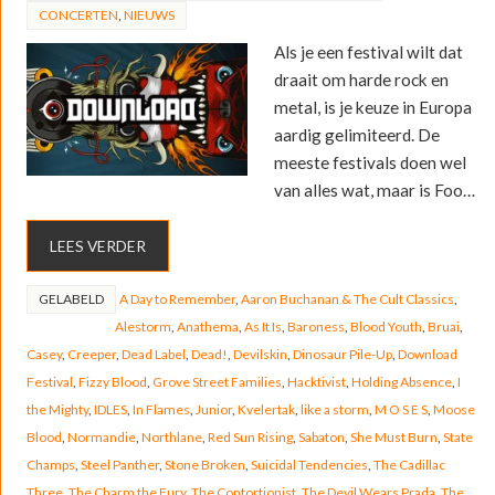
CONCERTEN
,
NIEUWS
Als je een festival wilt dat
draait om harde rock en
metal, is je keuze in Europa
aardig gelimiteerd. De
meeste festivals doen wel
van alles wat, maar is Foo…
LEES VERDER
GELABELD
A Day to Remember
,
Aaron Buchanan & The Cult Classics
,
Alestorm
,
Anathema
,
As It Is
,
Baroness
,
Blood Youth
,
Bruai
,
Casey
,
Creeper
,
Dead Label
,
Dead!
,
Devilskin
,
Dinosaur Pile-Up
,
Download
Festival
,
Fizzy Blood
,
Grove Street Families
,
Hacktivist
,
Holding Absence
,
I
the Mighty
,
IDLES
,
In Flames
,
Junior
,
Kvelertak
,
like a storm
,
M O S E S
,
Moose
Blood
,
Normandie
,
Northlane
,
Red Sun Rising
,
Sabaton
,
She Must Burn
,
State
Champs
,
Steel Panther
,
Stone Broken
,
Suicidal Tendencies
,
The Cadillac
Three
,
The Charm the Fury
,
The Contortionist
,
The Devil Wears Prada
,
The