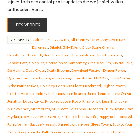
zijn er toch een aantal grote updates die we je niet willen
onthouden. Ben…
LEES VERDER
GELABELD
Adrenalized
,
ALAZKA
,
All Them Witches
,
Any Given Day
,
Baroness
,
Bibelot
,
Billy Talent
,
Black Stone Cherry
,
blessthefall
,
Bolwerk
,
Born From Pain
,
Boston Manor
,
Bury Tomorrow
,
Cancer Bats
,
Coldburn
,
Corrosion of Conformity
,
Cradle of Filth
,
Crystal Lake
,
De Helling
,
Dead Cross
,
Death Blooms
,
Download Festival
,
DragonForce
,
Dynamo
,
Emmure
,
Employed to Serve
,
Enter Shikari
,
FFOOSS
,
Frank Carter
& the Rattlesnakes
,
Gold Key
,
Greta Van Fleet
,
Hatebreed
,
Higher Power
,
Icon for Hire
,
Incendiary
,
Inglorious
,
Iron Reagan
,
Jamie Lenman
,
Jera On Air
,
Jonathan Davis
,
Kavka
,
Knocked Loose
,
Koyo
,
Kreator
,
L7
,
Less Than Jake
,
Malevolence
,
Marmozets
,
Milk Teeth
,
Miss May I
,
Monster Truck
,
Myke Gray
,
Myrkur
,
No Hot Ashes
,
P.O. Box
,
Plini
,
Polaris
,
Powerflo
,
Puppy
,
Rolo Tomassi
,
Run Like Hell
,
Savage Messiah
,
Shinedown
,
shvpes
,
Sleep Token
,
Stick to Your
Guns
,
Stray from the Path
,
Sun Arcana
,
terror
,
Tesseract
,
The Bottom Line
,