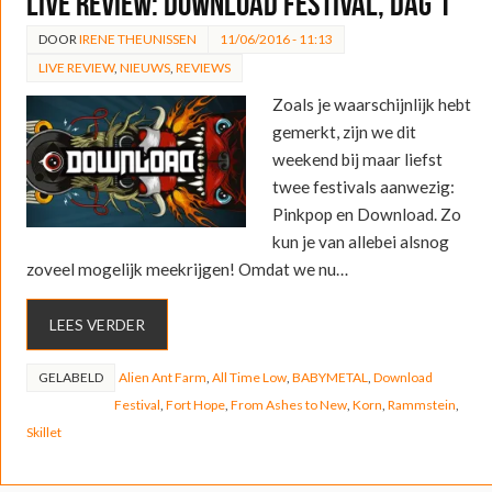
LIVE REVIEW: Download Festival, dag 1
DOOR
IRENE THEUNISSEN
11/06/2016 - 11:13
LIVE REVIEW
,
NIEUWS
,
REVIEWS
Zoals je waarschijnlijk hebt
gemerkt, zijn we dit
weekend bij maar liefst
twee festivals aanwezig:
Pinkpop en Download. Zo
kun je van allebei alsnog
zoveel mogelijk meekrijgen! Omdat we nu…
LEES VERDER
GELABELD
Alien Ant Farm
,
All Time Low
,
BABYMETAL
,
Download
Festival
,
Fort Hope
,
From Ashes to New
,
Korn
,
Rammstein
,
Skillet