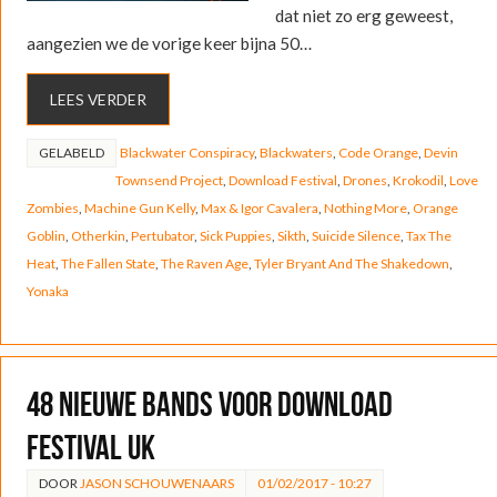
dat niet zo erg geweest,
aangezien we de vorige keer bijna 50…
LEES VERDER
GELABELD
Blackwater Conspiracy
,
Blackwaters
,
Code Orange
,
Devin
Townsend Project
,
Download Festival
,
Drones
,
Krokodil
,
Love
Zombies
,
Machine Gun Kelly
,
Max & Igor Cavalera
,
Nothing More
,
Orange
Goblin
,
Otherkin
,
Pertubator
,
Sick Puppies
,
Sikth
,
Suicide Silence
,
Tax The
Heat
,
The Fallen State
,
The Raven Age
,
Tyler Bryant And The Shakedown
,
Yonaka
48 nieuwe bands voor Download
Festival UK
DOOR
JASON SCHOUWENAARS
01/02/2017 - 10:27