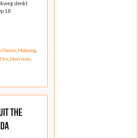
lkweg denkt
Op 18
o Flames
,
Melkweg
,
Fire
,
Silverstein
,
uit The
ada