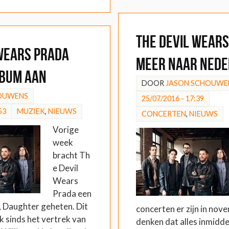
The Devil Wears
 Wears Prada
meer naar Ned
lbum aan
DOOR
JASON SCHOUWE
BOUWENS
25/07/2016 - 17:39
53
MUZIEK
,
NIEUWS
CONCERTEN
,
NIEUWS
Vorige
week
bracht Th
e Devil
Wears
Prada een
, Daughter geheten. Dit
concerten er zijn in nov
ck sinds het vertrek van
denken dat alles inmiddel