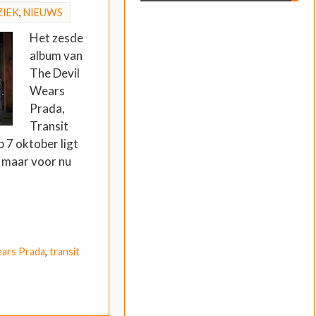
IEK
,
NIEUWS
Het zesde
album van
The Devil
Wears
Prada,
Transit
Op 7 oktober ligt
s, maar voor nu
ears Prada
,
transit