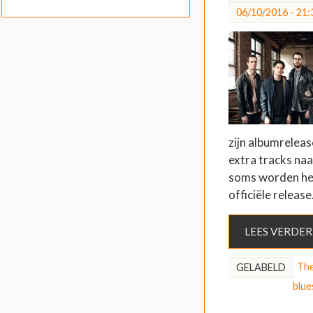
06/10/2016 - 21:
zijn albumreleas
extra tracks naa
soms worden hel
officiële releas
LEES VERDER
The
GELABELD
blue