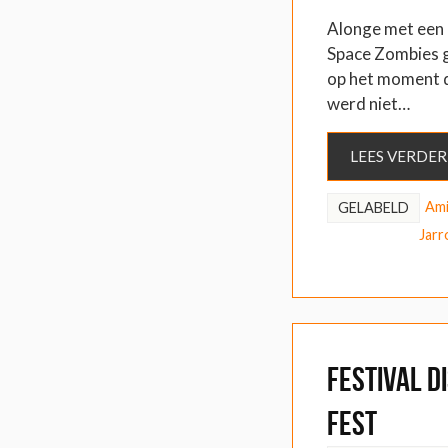
Alonge met een 
Space Zombies g
op het moment 
werd niet…
LEES VERDER
Ami
GELABELD
Jarr
FESTIVAL D
Fest