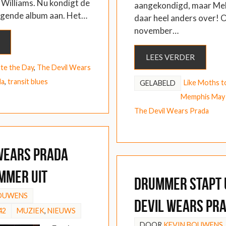
Williams. Nu kondigt de
aangekondigd, maar Me
olgende album aan. Het…
daar heel anders over! 
november…
LEES VERDER
te the Day
,
The Devil Wears
da
,
transit blues
Like Moths t
GELABELD
Memphis May 
The Devil Wears Prada
 Wears Prada
mmer uit
Drummer stapt 
BOUWENS
Devil Wears Pr
42
MUZIEK
,
NIEUWS
DOOR
KEVIN BOUWENS