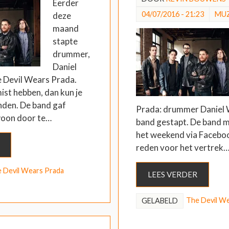
Eerder
04/07/2016 - 21:23
MUZ
deze
maand
stapte
drummer,
Daniel
e Devil Wears Prada.
ist hebben, dan kun je
inden. De band gaf
Prada: drummer Daniel Wi
oon door te…
band gestapt. De band m
het weekend via Facebo
reden voor het vertrek
 Devil Wears Prada
LEES VERDER
The Devil W
GELABELD