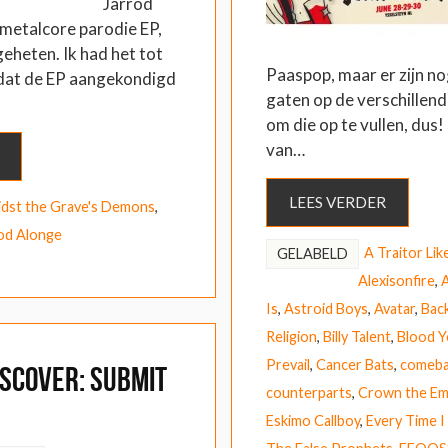
Jarrod
metalcore parodie EP,
eheten. Ik had het tot
Paaspop, maar er zijn no
dat de EP aangekondigd
gaten op de verschillend
om die op te vullen, dus! 
van…
LEES VERDER
dst the Grave's Demons
,
od Alonge
A Traitor Lik
GELABELD
Alexisonfire
,
A
Is
,
Astroid Boys
,
Avatar
,
Bac
Religion
,
Billy Talent
,
Blood Y
Prevail
,
Cancer Bats
,
comeba
ISCOVER: Submit
counterparts
,
Crown the Em
Eskimo Callboy
,
Every Time I