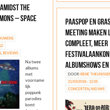
 Amidst the
emons – Space
Paaspop en Gra
Meeting maken 
BOUWENS
compleet, meer
12
festivalaankon
S
,
REVIEWS
Na twee
albumshows en 
albums
met
DOOR
IRENE THEUNISSE
voorname
21/03/2018 - 12:05
lijk
CONCERTEN
,
NIEUWS
poppunk
parodies
komt