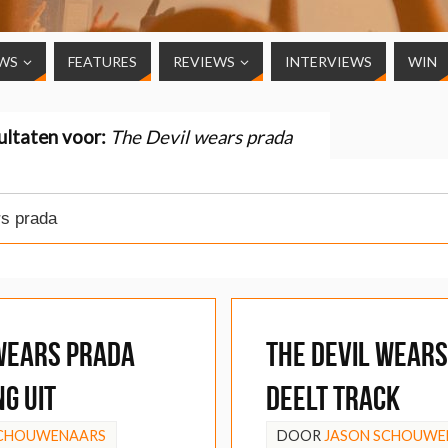
WS
FEATURES
REVIEWS
INTERVIEWS
WIN
ultaten voor:
The Devil wears prada
 Wears Prada
The Devil Wear
g uit
deelt track
SCHOUWENAARS
DOOR
JASON SCHOUWE