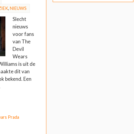
IEK
,
NIEUWS
Slecht
nieuws
voor fans
van The
Devil
Wears
lliams is uit de
aakte dit van
ok bekend. Een
…
ears Prada