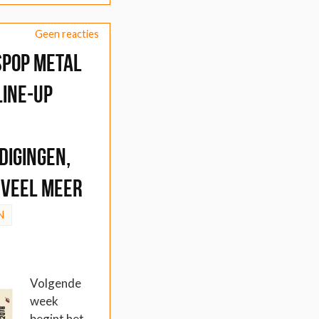
Geen reacties
spop Metal
line-up
digingen,
veel meer
N
Volgende
week
begint het