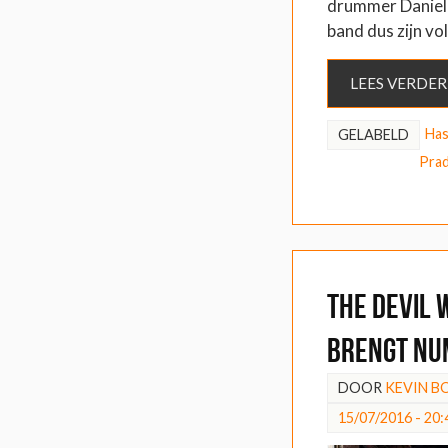
drummer Daniel 
band dus zijn v
LEES VERDER
Has
GELABELD
Pra
The Devil
brengt nu
DOOR
KEVIN 
15/07/2016 - 20: