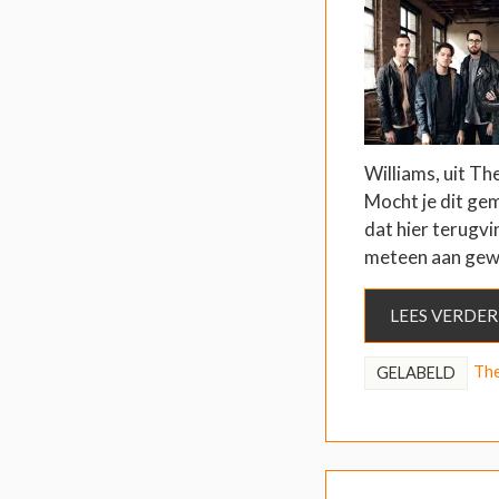
Williams, uit Th
Mocht je dit gem
dat hier terugv
meteen aan gew
LEES VERDER
The
GELABELD