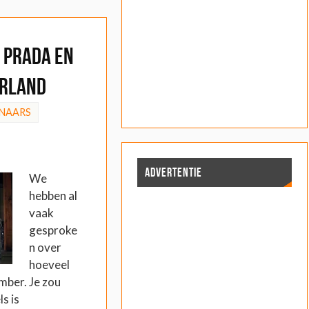
 Prada en
erland
NAARS
ADVERTENTIE
We
hebben al
vaak
gesproke
n over
hoeveel
ember. Je zou
s is