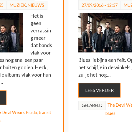
35
MUZIEK
,
NIEUWS
27/09/2016 - 12:37
MUZ
Het is
geen
verrassin
g meer
dat bands
vlak voor
es nog snel een paar
Blues, is bijna een feit. 
r buiten gooien. Heck,
het schijfje in de winkel
e albums vlak voor hun
zul je het nog…
e…
LEES VERDER
The Devil W
GELABELD
 Devil Wears Prada
,
transit
blues
s