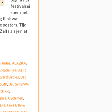
festivalsei
zoen met
g flink wat
e posters. Tijd
Zelfs als je niet
e Judas
,
ALAZKA
,
rcade Fire
,
As It
kyard Babies
,
Bad
outh
,
Brutality Will
ck kid
,
pire
,
Cyclamen
,
 Die
,
Fake Billy &