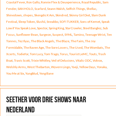
Coastal Fever
,
Ron Gallo
,
Ronnie Flex & Deuxperience
,
Royal Republic
,
Sam
Fender
,
SAN HOLO
,
Scarlxrd
,
Seann Walsh
,
Selfish Things
,
Shellac
,
Shinedown
,
shvpes
,
Skengdo X Am
,
Skindred
,
Skinny Girl Diet
,
Slam Dunk
Festival
,
Sleep Token
,
Slushii
,
Sneakbo
,
SOFI TUKKER
,
Sons of Kemet
,
Speak
Low if You Speak Love
,
Spector
,
Spring King
,
StarCrawler
,
Steel Banglez
,
Sub
Focus
,
Sunflower Bean
,
Surgeon
,
Suspect
,
SYML
,
Tamino
,
Teenage Wrist
,
Ten
Tonnes
,
Tez Ilyas
,
The Black Angels
,
The Blaze
,
The Faim
,
The Joy
Formidable
,
The Raven Age
,
The Sore Losers
,
The Used
,
The Wombats
,
The
Xcerts
,
Todiefor
,
Tom Lucy
,
Tom Trago
,
Torus
,
Tourist LeMC
,
Touts
,
Trash
Boat
,
Travis Scott
,
Trixie Whitley
,
Veil of Delusions
,
Vitalic ODC
,
Volvox
,
Welshly Arms
,
West Thebarton
,
Wyvern Lingo
,
Yaeji
,
Yellow Days
,
Yonaka
,
You Me at Six
,
Yungblud
,
Yxng Bane
Seether voor drie shows naar
Nederland