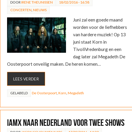
DOOR
IRENE THEUNISSEN
18/02/2016 - 16:58
CONCERTEN
,
NIEUWS
Juni zal een goede maand
worden voor de liefhebbers
van hardere muziek! Op 13
juni staat Korn in
TivoliVredenburg en een
dag later zal Megadeth De
Oosterpoort onveilig maken. De heren komen…
LEES VERDER
GELABELD
De Oosterpoort
,
Korn
,
Megadeth
IAMX naar Nederland voor twee shows