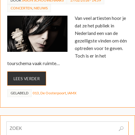
DOOR
JASON SCHOUWENAARS
17/02/2016 - 14:39
CONCERTEN
,
NIEUWS
Van veel artiesten hoor je
dat ze het publiek in
Nederland een van de
gezelligste vinden om één
optreden voor te geven.
Toch is er in het
tourschema vaak ruimte…
LEES VERDER
GELABELD
013
,
De Oosterpoort
,
IAMX