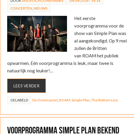
DOOR
JASON SCHOUWENAARS
04/04/2016 - 14:14
CONCERTEN
,
NIEUWS
Het eerste
voorprogramma voor de
show van Simple Plan was
al aangekondigd. Op 9 mei
zullen de Britten
van ROAM het publiek
opwarmen. Eén voorprogramma is leuk, maar twee is
natuurlijk nog leuker!…
LEES VERDER
GELABELD
De Oosterpoort
,
ROAM
,
Simple Plan
,
The Bottom Line
Voorprogramma Simple Plan bekend