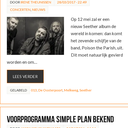
DOOR
IRENE THEUNISSEN
28/03/2017 - 22:49
CONCERTEN
,
NIEUWS
Op 12 mei zal er een
nieuw Seether album de
wereld in komen: dan komt
het zevende schijfje van de
band, Poison the Parish, uit.
Dit moet natuurlijk gevierd
worden en om…
LEES VERDER
GELABELD
013
,
De Oosterpoort
,
Melkweg
,
Seether
Voorprogramma Simple Plan bekend