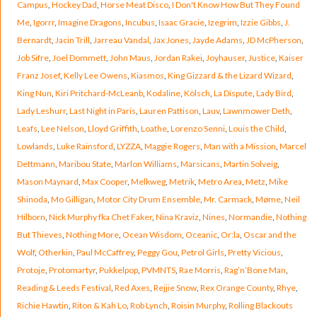
Campus
,
Hockey Dad
,
Horse Meat Disco
,
I Don't Know How But They Found
Me
,
Igorrr
,
Imagine Dragons
,
Incubus
,
Isaac Gracie
,
Izegrim
,
Izzie Gibbs
,
J.
Bernardt
,
Jacin Trill
,
Jarreau Vandal
,
Jax Jones
,
Jayde Adams
,
JD McPherson
,
Job Sifre
,
Joel Dommett
,
John Maus
,
Jordan Rakei
,
Joyhauser
,
Justice
,
Kaiser
Franz Josef
,
Kelly Lee Owens
,
Kiasmos
,
King Gizzard & the Lizard Wizard
,
King Nun
,
Kiri Pritchard-McLeanb
,
Kodaline
,
Kölsch
,
La Dispute
,
Lady Bird
,
Lady Leshurr
,
Last Night in Paris
,
Lauren Pattison
,
Lauv
,
Lawnmower Deth
,
Leafs
,
Lee Nelson
,
Lloyd Griffith
,
Loathe
,
Lorenzo Senni
,
Louis the Child
,
Lowlands
,
Luke Rainsford
,
LYZZA
,
Maggie Rogers
,
Man with a Mission
,
Marcel
Dettmann
,
Maribou State
,
Marlon Williams
,
Marsicans
,
Martin Solveig
,
Mason Maynard
,
Max Cooper
,
Melkweg
,
Metrik
,
Metro Area
,
Metz
,
Mike
Shinoda
,
Mo Gilligan
,
Motor City Drum Ensemble
,
Mr. Carmack
,
Møme
,
Neil
Hilborn
,
Nick Murphy fka Chet Faker
,
Nina Kraviz
,
Nines
,
Normandie
,
Nothing
But Thieves
,
Nothing More
,
Ocean Wisdom
,
Oceanic
,
Or:la
,
Oscar and the
Wolf
,
Otherkin
,
Paul McCaffrey
,
Peggy Gou
,
Petrol Girls
,
Pretty Vicious
,
Protoje
,
Protomartyr
,
Pukkelpop
,
PVMNTS
,
Rae Morris
,
Rag’n’Bone Man
,
Reading & Leeds Festival
,
Red Axes
,
Rejjie Snow
,
Rex Orange County
,
Rhye
,
Richie Hawtin
,
Riton & Kah Lo
,
Rob Lynch
,
Roisin Murphy
,
Rolling Blackouts