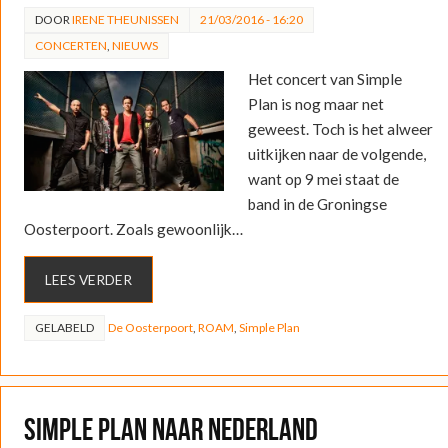
DOOR
IRENE THEUNISSEN
21/03/2016 - 16:20
CONCERTEN
,
NIEUWS
Het concert van Simple
Plan is nog maar net
geweest. Toch is het alweer
uitkijken naar de volgende,
want op 9 mei staat de
band in de Groningse
Oosterpoort. Zoals gewoonlijk…
LEES VERDER
GELABELD
De Oosterpoort
,
ROAM
,
Simple Plan
Simple Plan naar Nederland