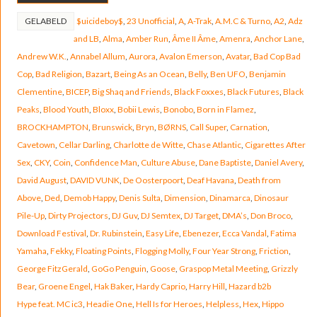
GELABELD
$uicideboy$
,
23 Unofficial
,
A
,
A-Trak
,
A.M.C & Turno
,
A2
,
Adz
and LB
,
Alma
,
Amber Run
,
Âme II Âme
,
Amenra
,
Anchor Lane
,
Andrew W.K.
,
Annabel Allum
,
Aurora
,
Avalon Emerson
,
Avatar
,
Bad Cop Bad
Cop
,
Bad Religion
,
Bazart
,
Being As an Ocean
,
Belly
,
Ben UFO
,
Benjamin
Clementine
,
BICEP
,
Big Shaq and Friends
,
Black Foxxes
,
Black Futures
,
Black
Peaks
,
Blood Youth
,
Bloxx
,
Bobii Lewis
,
Bonobo
,
Born in Flamez
,
BROCKHAMPTON
,
Brunswick
,
Bryn
,
BØRNS
,
Call Super
,
Carnation
,
Cavetown
,
Cellar Darling
,
Charlotte de Witte
,
Chase Atlantic
,
Cigarettes After
Sex
,
CKY
,
Coin
,
Confidence Man
,
Culture Abuse
,
Dane Baptiste
,
Daniel Avery
,
David August
,
DAVID VUNK
,
De Oosterpoort
,
Deaf Havana
,
Death from
Above
,
Ded
,
Demob Happy
,
Denis Sulta
,
Dimension
,
Dinamarca
,
Dinosaur
Pile-Up
,
Dirty Projectors
,
DJ Guv
,
DJ Semtex
,
DJ Target
,
DMA’s
,
Don Broco
,
Download Festival
,
Dr. Rubinstein
,
Easy Life
,
Ebenezer
,
Ecca Vandal
,
Fatima
Yamaha
,
Fekky
,
Floating Points
,
Flogging Molly
,
Four Year Strong
,
Friction
,
George FitzGerald
,
GoGo Penguin
,
Goose
,
Graspop Metal Meeting
,
Grizzly
Bear
,
Groene Engel
,
Hak Baker
,
Hardy Caprio
,
Harry Hill
,
Hazard b2b
Hype feat. MC ic3
,
Headie One
,
Hell Is for Heroes
,
Helpless
,
Hex
,
Hippo