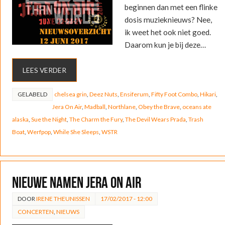
beginnen dan met een flinke
dosis muzieknieuws? Nee,
ik weet het ook niet goed.
Daarom kun je bij deze…
LEES VERDER
GELABELD
chelsea grin
,
Deez Nuts
,
Ensiferum
,
Fifty Foot Combo
,
Hikari
,
Jera On Air
,
Madball
,
Northlane
,
Obey the Brave
,
oceans ate
alaska
,
Sue the Night
,
The Charm the Fury
,
The Devil Wears Prada
,
Trash
Boat
,
Werfpop
,
While She Sleeps
,
WSTR
Nieuwe namen Jera On Air
DOOR
IRENE THEUNISSEN
17/02/2017 - 12:00
CONCERTEN
,
NIEUWS