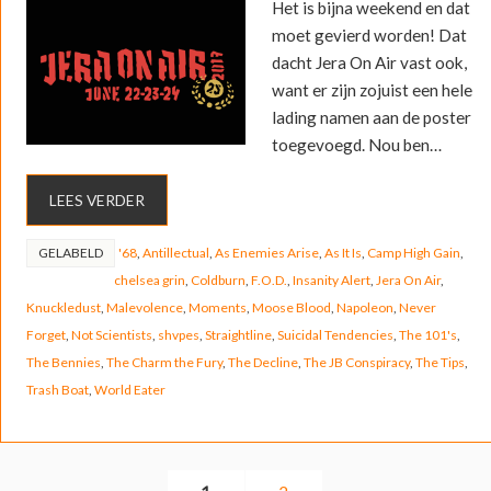
Het is bijna weekend en dat
moet gevierd worden! Dat
dacht Jera On Air vast ook,
want er zijn zojuist een hele
lading namen aan de poster
toegevoegd. Nou ben…
LEES VERDER
GELABELD
'68
,
Antillectual
,
As Enemies Arise
,
As It Is
,
Camp High Gain
,
chelsea grin
,
Coldburn
,
F.O.D.
,
Insanity Alert
,
Jera On Air
,
Knuckledust
,
Malevolence
,
Moments
,
Moose Blood
,
Napoleon
,
Never
Forget
,
Not Scientists
,
shvpes
,
Straightline
,
Suicidal Tendencies
,
The 101's
,
The Bennies
,
The Charm the Fury
,
The Decline
,
The JB Conspiracy
,
The Tips
,
Trash Boat
,
World Eater