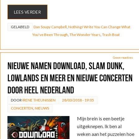
LEES VERDER
GELABELD
Dan Soupy Campbell
,
Nothing I Write You Can Change What
You've Been Through
,
The Wonder Years
,
Trash Boat
Geen reacties
Nieuwe namen Download, Slam Dunk,
Lowlands en meer en nieuwe concerten
door heel Nederland
DOOR
IRENE THEUNISSEN
28/03/2018 - 19:05
CONCERTEN
,
NIEUWS
Mijn brein is een beetje
uitgeknepen. Ik ben al
weken aan het puzzelen hoe