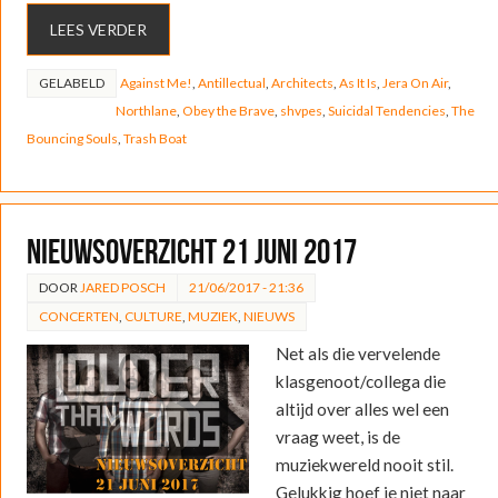
LEES VERDER
GELABELD
Against Me!
,
Antillectual
,
Architects
,
As It Is
,
Jera On Air
,
Northlane
,
Obey the Brave
,
shvpes
,
Suicidal Tendencies
,
The
Bouncing Souls
,
Trash Boat
Nieuwsoverzicht 21 juni 2017
DOOR
JARED POSCH
21/06/2017 - 21:36
CONCERTEN
,
CULTURE
,
MUZIEK
,
NIEUWS
Net als die vervelende
klasgenoot/collega die
altijd over alles wel een
vraag weet, is de
muziekwereld nooit stil.
Gelukkig hoef je niet naar