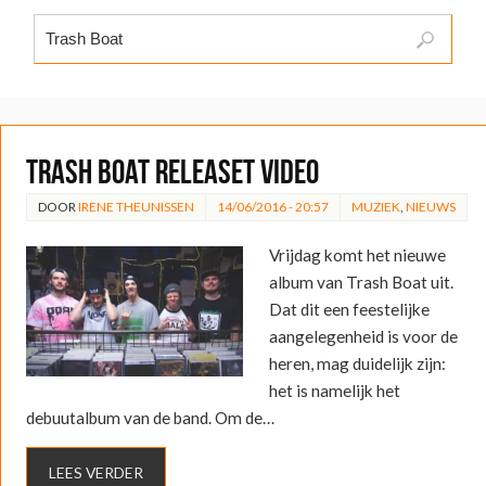
Trash Boat releaset video
DOOR
IRENE THEUNISSEN
14/06/2016 - 20:57
MUZIEK
,
NIEUWS
Vrijdag komt het nieuwe
album van Trash Boat uit.
Dat dit een feestelijke
aangelegenheid is voor de
heren, mag duidelijk zijn:
het is namelijk het
debuutalbum van de band. Om de…
LEES VERDER