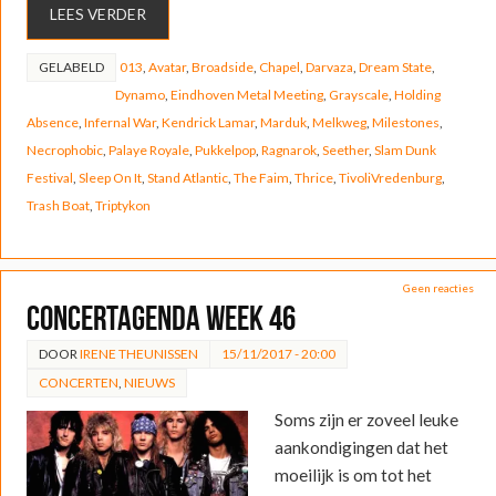
LEES VERDER
GELABELD
013
,
Avatar
,
Broadside
,
Chapel
,
Darvaza
,
Dream State
,
Dynamo
,
Eindhoven Metal Meeting
,
Grayscale
,
Holding
Absence
,
Infernal War
,
Kendrick Lamar
,
Marduk
,
Melkweg
,
Milestones
,
Necrophobic
,
Palaye Royale
,
Pukkelpop
,
Ragnarok
,
Seether
,
Slam Dunk
Festival
,
Sleep On It
,
Stand Atlantic
,
The Faim
,
Thrice
,
TivoliVredenburg
,
Trash Boat
,
Triptykon
Geen reacties
Concertagenda week 46
DOOR
IRENE THEUNISSEN
15/11/2017 - 20:00
CONCERTEN
,
NIEUWS
Soms zijn er zoveel leuke
aankondigingen dat het
moeilijk is om tot het