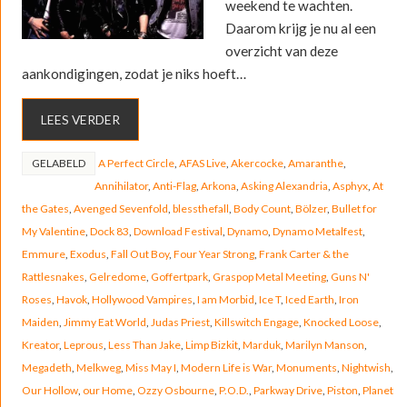
weekend te wachten.
Daarom krijg je nu al een
overzicht van deze
aankondigingen, zodat je niks hoeft…
LEES VERDER
GELABELD
A Perfect Circle
,
AFAS Live
,
Akercocke
,
Amaranthe
,
Annihilator
,
Anti-Flag
,
Arkona
,
Asking Alexandria
,
Asphyx
,
At
the Gates
,
Avenged Sevenfold
,
blessthefall
,
Body Count
,
Bölzer
,
Bullet for
My Valentine
,
Dock 83
,
Download Festival
,
Dynamo
,
Dynamo Metalfest
,
Emmure
,
Exodus
,
Fall Out Boy
,
Four Year Strong
,
Frank Carter & the
Rattlesnakes
,
Gelredome
,
Goffertpark
,
Graspop Metal Meeting
,
Guns N'
Roses
,
Havok
,
Hollywood Vampires
,
I am Morbid
,
Ice T
,
Iced Earth
,
Iron
Maiden
,
Jimmy Eat World
,
Judas Priest
,
Killswitch Engage
,
Knocked Loose
,
Kreator
,
Leprous
,
Less Than Jake
,
Limp Bizkit
,
Marduk
,
Marilyn Manson
,
Megadeth
,
Melkweg
,
Miss May I
,
Modern Life is War
,
Monuments
,
Nightwish
,
Our Hollow
,
our Home
,
Ozzy Osbourne
,
P.O.D.
,
Parkway Drive
,
Piston
,
Planet