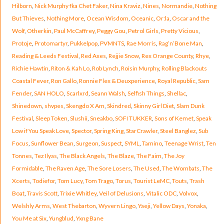
Hilborn
,
Nick Murphy fka Chet Faker
,
Nina Kraviz
,
Nines
,
Normandie
,
Nothing
But Thieves
,
Nothing More
,
Ocean Wisdom
,
Oceanic
,
Or:la
,
Oscar and the
Wolf
,
Otherkin
,
Paul McCaffrey
,
Peggy Gou
,
Petrol Girls
,
Pretty Vicious
,
Protoje
,
Protomartyr
,
Pukkelpop
,
PVMNTS
,
Rae Morris
,
Rag’n’Bone Man
,
Reading & Leeds Festival
,
Red Axes
,
Rejjie Snow
,
Rex Orange County
,
Rhye
,
Richie Hawtin
,
Riton & Kah Lo
,
Rob Lynch
,
Roisin Murphy
,
Rolling Blackouts
Coastal Fever
,
Ron Gallo
,
Ronnie Flex & Deuxperience
,
Royal Republic
,
Sam
Fender
,
SAN HOLO
,
Scarlxrd
,
Seann Walsh
,
Selfish Things
,
Shellac
,
Shinedown
,
shvpes
,
Skengdo X Am
,
Skindred
,
Skinny Girl Diet
,
Slam Dunk
Festival
,
Sleep Token
,
Slushii
,
Sneakbo
,
SOFI TUKKER
,
Sons of Kemet
,
Speak
Low if You Speak Love
,
Spector
,
Spring King
,
StarCrawler
,
Steel Banglez
,
Sub
Focus
,
Sunflower Bean
,
Surgeon
,
Suspect
,
SYML
,
Tamino
,
Teenage Wrist
,
Ten
Tonnes
,
Tez Ilyas
,
The Black Angels
,
The Blaze
,
The Faim
,
The Joy
Formidable
,
The Raven Age
,
The Sore Losers
,
The Used
,
The Wombats
,
The
Xcerts
,
Todiefor
,
Tom Lucy
,
Tom Trago
,
Torus
,
Tourist LeMC
,
Touts
,
Trash
Boat
,
Travis Scott
,
Trixie Whitley
,
Veil of Delusions
,
Vitalic ODC
,
Volvox
,
Welshly Arms
,
West Thebarton
,
Wyvern Lingo
,
Yaeji
,
Yellow Days
,
Yonaka
,
You Me at Six
,
Yungblud
,
Yxng Bane