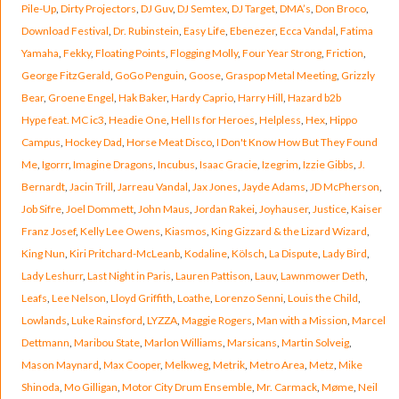
Pile-Up
,
Dirty Projectors
,
DJ Guv
,
DJ Semtex
,
DJ Target
,
DMA’s
,
Don Broco
,
Download Festival
,
Dr. Rubinstein
,
Easy Life
,
Ebenezer
,
Ecca Vandal
,
Fatima
Yamaha
,
Fekky
,
Floating Points
,
Flogging Molly
,
Four Year Strong
,
Friction
,
George FitzGerald
,
GoGo Penguin
,
Goose
,
Graspop Metal Meeting
,
Grizzly
Bear
,
Groene Engel
,
Hak Baker
,
Hardy Caprio
,
Harry Hill
,
Hazard b2b
Hype feat. MC ic3
,
Headie One
,
Hell Is for Heroes
,
Helpless
,
Hex
,
Hippo
Campus
,
Hockey Dad
,
Horse Meat Disco
,
I Don't Know How But They Found
Me
,
Igorrr
,
Imagine Dragons
,
Incubus
,
Isaac Gracie
,
Izegrim
,
Izzie Gibbs
,
J.
Bernardt
,
Jacin Trill
,
Jarreau Vandal
,
Jax Jones
,
Jayde Adams
,
JD McPherson
,
Job Sifre
,
Joel Dommett
,
John Maus
,
Jordan Rakei
,
Joyhauser
,
Justice
,
Kaiser
Franz Josef
,
Kelly Lee Owens
,
Kiasmos
,
King Gizzard & the Lizard Wizard
,
King Nun
,
Kiri Pritchard-McLeanb
,
Kodaline
,
Kölsch
,
La Dispute
,
Lady Bird
,
Lady Leshurr
,
Last Night in Paris
,
Lauren Pattison
,
Lauv
,
Lawnmower Deth
,
Leafs
,
Lee Nelson
,
Lloyd Griffith
,
Loathe
,
Lorenzo Senni
,
Louis the Child
,
Lowlands
,
Luke Rainsford
,
LYZZA
,
Maggie Rogers
,
Man with a Mission
,
Marcel
Dettmann
,
Maribou State
,
Marlon Williams
,
Marsicans
,
Martin Solveig
,
Mason Maynard
,
Max Cooper
,
Melkweg
,
Metrik
,
Metro Area
,
Metz
,
Mike
Shinoda
,
Mo Gilligan
,
Motor City Drum Ensemble
,
Mr. Carmack
,
Møme
,
Neil