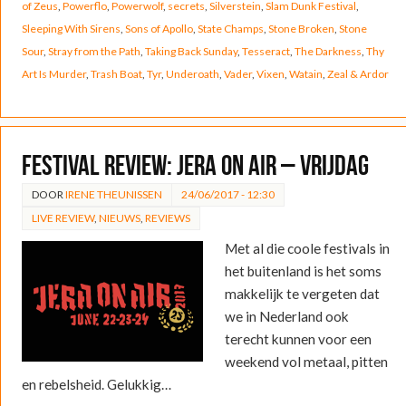
of Zeus
,
Powerflo
,
Powerwolf
,
secrets
,
Silverstein
,
Slam Dunk Festival
,
Sleeping With Sirens
,
Sons of Apollo
,
State Champs
,
Stone Broken
,
Stone
Sour
,
Stray from the Path
,
Taking Back Sunday
,
Tesseract
,
The Darkness
,
Thy
Art Is Murder
,
Trash Boat
,
Tyr
,
Underoath
,
Vader
,
Vixen
,
Watain
,
Zeal & Ardor
FESTIVAL REVIEW: Jera On Air – Vrijdag
DOOR
IRENE THEUNISSEN
24/06/2017 - 12:30
LIVE REVIEW
,
NIEUWS
,
REVIEWS
Met al die coole festivals in
het buitenland is het soms
makkelijk te vergeten dat
we in Nederland ook
terecht kunnen voor een
weekend vol metaal, pitten
en rebelsheid. Gelukkig…