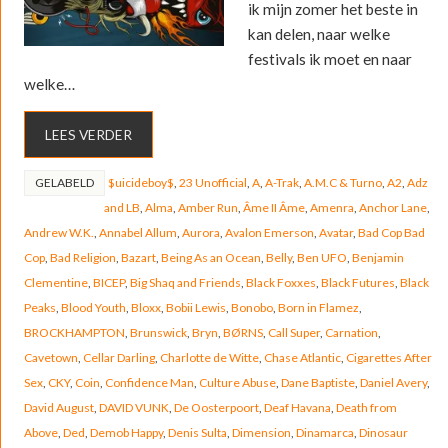
ik mijn zomer het beste in
kan delen, naar welke
festivals ik moet en naar
welke…
LEES VERDER
GELABELD
$uicideboy$
,
23 Unofficial
,
A
,
A-Trak
,
A.M.C & Turno
,
A2
,
Adz
and LB
,
Alma
,
Amber Run
,
Âme II Âme
,
Amenra
,
Anchor Lane
,
Andrew W.K.
,
Annabel Allum
,
Aurora
,
Avalon Emerson
,
Avatar
,
Bad Cop Bad
Cop
,
Bad Religion
,
Bazart
,
Being As an Ocean
,
Belly
,
Ben UFO
,
Benjamin
Clementine
,
BICEP
,
Big Shaq and Friends
,
Black Foxxes
,
Black Futures
,
Black
Peaks
,
Blood Youth
,
Bloxx
,
Bobii Lewis
,
Bonobo
,
Born in Flamez
,
BROCKHAMPTON
,
Brunswick
,
Bryn
,
BØRNS
,
Call Super
,
Carnation
,
Cavetown
,
Cellar Darling
,
Charlotte de Witte
,
Chase Atlantic
,
Cigarettes After
Sex
,
CKY
,
Coin
,
Confidence Man
,
Culture Abuse
,
Dane Baptiste
,
Daniel Avery
,
David August
,
DAVID VUNK
,
De Oosterpoort
,
Deaf Havana
,
Death from
Above
,
Ded
,
Demob Happy
,
Denis Sulta
,
Dimension
,
Dinamarca
,
Dinosaur