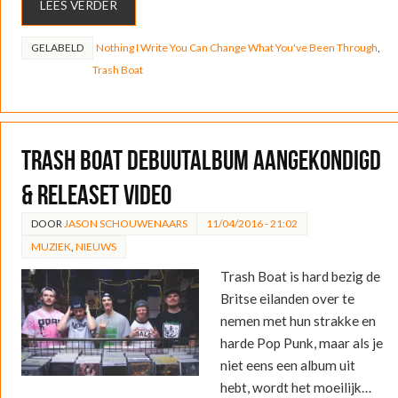
LEES VERDER
GELABELD
Nothing I Write You Can Change What You've Been Through
,
Trash Boat
Trash Boat debuutalbum aangekondigd
& releaset video
DOOR
JASON SCHOUWENAARS
11/04/2016 - 21:02
MUZIEK
,
NIEUWS
Trash Boat is hard bezig de
Britse eilanden over te
nemen met hun strakke en
harde Pop Punk, maar als je
niet eens een album uit
hebt, wordt het moeilijk…