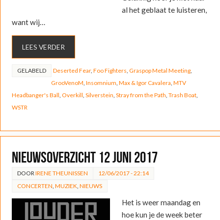
al het geblaat te luisteren,
want wij…
LEES VERDER
GELABELD
Deserted Fear
,
Foo Fighters
,
Graspop Metal Meeting
,
GrooVenoM
,
Insomnium
,
Max & Igor Cavalera
,
MTV
Headbanger's Ball
,
Overkill
,
Silverstein
,
Stray from the Path
,
Trash Boat
,
WSTR
Nieuwsoverzicht 12 juni 2017
DOOR
IRENE THEUNISSEN
12/06/2017 - 22:14
CONCERTEN
,
MUZIEK
,
NIEUWS
Het is weer maandag en
hoe kun je de week beter